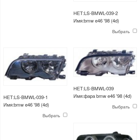
НЕТ:LS-BMWL-039-2
Имя:bmw e46 '98 (4d)
головная лампа
Выбрать
(хрустальная оправа)
НЕТ:LS-BMWL-039
Имя:фара bmw e46 '98 (4d)
НЕТ:LS-BMWL-039-1
Имя:bmw e46 '98 (4d)
Выбрать
головной свет (кристалл ，
Выбрать
черный)