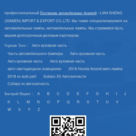
профессиональный
--LIAN SHENG
Поставщик автомобильных фонарей
(XIAMEN) IMPORT & EXPORT CO.,LTD. Мы также специализируемся на
автомобильные лампы, автомобильные лампы. Мы стремимся быть
вашим долгосрочным деловым партнером.
Авто кузовная часть
Горячие Теги :
Часть автомобильного бампера
Авто кузовная часть
Авто кузовная часть
Авто кузовная часть
авто светодиодное освещение
2016 Honda Accord авто лампа
2018 xv auto part
Subaru XV Автозапчасти
Субару xv автозапчасть
A
B
C
D
E
F
G
H
I
J
Быстрый Индекс :
K
L
M
N
O
P
Q
R
S
T
U
V
W
X
Y
Z