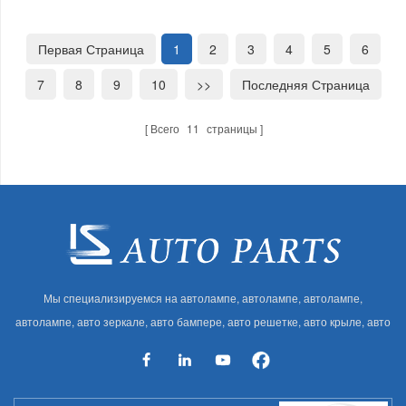
Первая Страница
1
2
3
4
5
6
7
8
9
10
>>
Последняя Страница
Всего
11
страницы
Мы специализируемся на автолампе, автолампе, автолампе,
автолампе, авто зеркале, авто бампере, авто решетке, авто крыле, авто
капоте, авто кузове и т. Д. И автоаксессуарах. Имея много
автозапчастей для Audi, VW, Benz, BMW