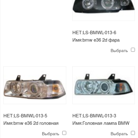
НЕТ:LS-BMWL-013-6
Имя:bmw e36 2d фара
(кристальная оправа черного
Выбрать
цвета)
НЕТ:LS-BMWL-013-5
НЕТ:LS-BMWL-013-3
Имя:bmw e36 2d головная
Имя:Головная лампа BMW
лампа (кристальная оправа)
E36 (хрусталь)
Выбрать
Выбрать