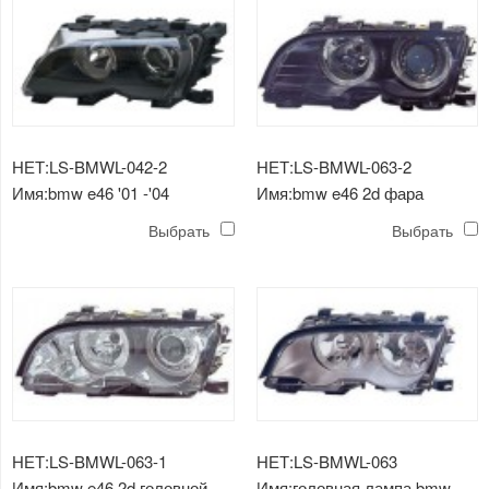
НЕТ:LS-BMWL-042-2
НЕТ:LS-BMWL-063-2
Имя:bmw e46 '01 -'04
Имя:bmw e46 2d фара
(оправа) черная фара
(кристалл, черный)
Выбрать
Выбрать
НЕТ:LS-BMWL-063-1
НЕТ:LS-BMWL-063
Имя:bmw e46 2d головной
Имя:головная лампа bmw