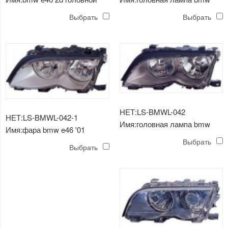
свет (хрусталь)
e46 2d
Выбрать
Выбрать
НЕТ:LS-BMWL-042
НЕТ:LS-BMWL-042-1
Имя:головная лампа bmw
Имя:фара bmw e46 '01
e46 '01 (черная)
Выбрать
(прозрачная)
Выбрать