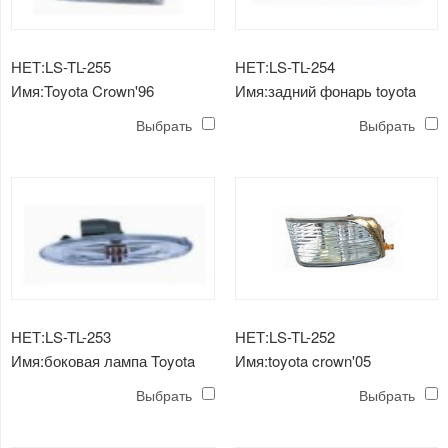
НЕТ:LS-TL-255
НЕТ:LS-TL-254
Имя:Toyota Crown'96
Имя:задний фонарь toyota
передний фонарь
crown'92 (3.0)
Выбрать
Выбрать
НЕТ:LS-TL-253
НЕТ:LS-TL-252
Имя:боковая лампа Toyota
Имя:toyota crown'05
Crown'05
противотуманная фара
Выбрать
Выбрать