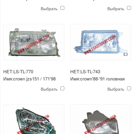
противотуманная фара
угловой светильник
Выбрать
Выбрать
НЕТ:LS-TL-770
НЕТ:LS-TL-743
Имя:crown jzs151 / 171'98
Имя:crown'88-'91 головная
головная лампа
лампа
Выбрать
Выбрать