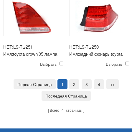
НЕТ:LS-TL-251
НЕТ:LS-TL-250
Имя:toyota crown'05 лампа
Имя:задний фонарь toyota
заднего хода
crown'05
Выбрать
Выбрать
Первая Страница
1
2
3
4
>>
Последняя Страница
Всего
4
страницы