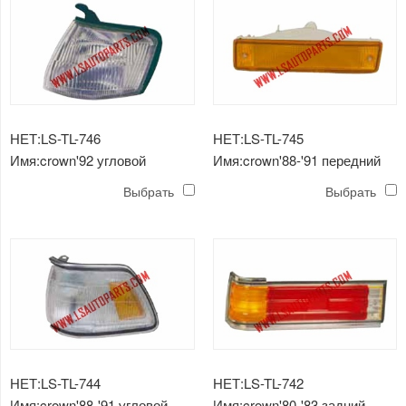
НЕТ:LS-TL-746
НЕТ:LS-TL-745
Имя:crown'92 угловой
Имя:crown'88-'91 передний
светильник
фонарь
Выбрать
Выбрать
НЕТ:LS-TL-744
НЕТ:LS-TL-742
Имя:crown'88-'91 угловой
Имя:crown'80-'83 задний