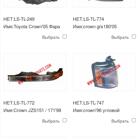
НЕТ:LS-TL-249
НЕТ:LS-TL-774
Имя:Toyota Crown'05 Фара
Имя:crown grs180'05
головного света
противотуманная фара
Выбрать
Выбрать
НЕТ:LS-TL-772
НЕТ:LS-TL-747
Имя:Crown JZS151 / 171'98
Имя:crown'96 угловой
просвет лампы
светильник
Выбрать
Выбрать