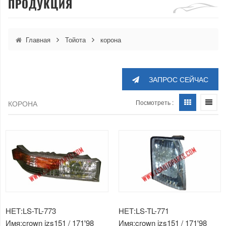
ПРОДУКЦИЯ
Главная
Тойота
корона
ЗАПРОС СЕЙЧАС
Посмотреть :
КОРОНА
НЕТ:LS-TL-773
НЕТ:LS-TL-771
Имя:crown jzs151 / 171'98
Имя:crown jzs151 / 171'98