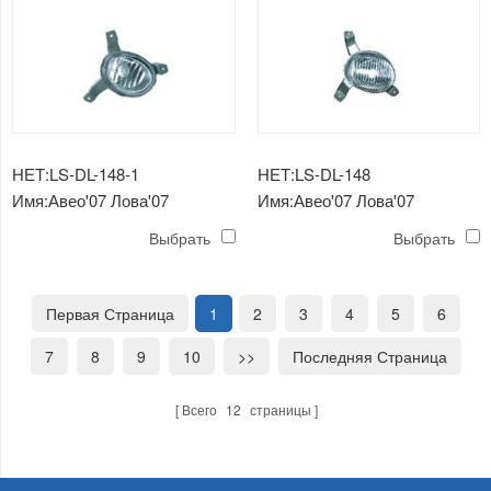
НЕТ:LS-DL-148-1
НЕТ:LS-DL-148
Имя:Авео'07 Лова'07
Имя:Авео'07 Лова'07
противотуманная фара
противотуманная фара
Выбрать
Выбрать
Первая Страница
1
2
3
4
5
6
7
8
9
10
>>
Последняя Страница
Всего
12
страницы