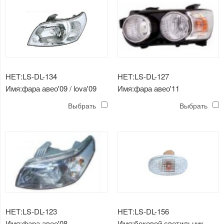
НЕТ:LS-DL-134
НЕТ:LS-DL-127
Имя:фара авео'09 / lova'09
Имя:фара авео'11
Выбрать
Выбрать
НЕТ:LS-DL-123
НЕТ:LS-DL-156
Имя:фара авео'08
Имя:боковой светильник