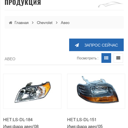
ПРОДУКЦИЯ
Главная
Chevrolet
Авео
ЗАПРОС СЕЙЧАС
Посмотреть :
АВЕО
НЕТ:LS-DL-184
НЕТ:LS-DL-151
Имя:фара авео'08
Имя:фара авео'05