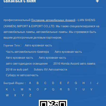
СВЯЗАТЬСЯ С НАМИ
профессиональный
--LIAN SHENG
Поставщик автомобильных фонарей
(XIAMEN) IMPORT & EXPORT CO.,LTD. Мы также специализируемся на
автомобильные лампы, автомобильные лампы. Мы стремимся быть
вашим долгосрочным деловым партнером.
Авто кузовная часть
Горячие Теги :
Часть автомобильного бампера
Авто кузовная часть
Авто кузовная часть
Авто кузовная часть
авто светодиодное освещение
2016 Honda Accord авто лампа
2018 xv auto part
Subaru XV Автозапчасти
Субару xv автозапчасть
A
B
C
D
E
F
G
H
I
J
Быстрый Индекс :
K
L
M
N
O
P
Q
R
S
T
U
V
W
X
Y
Z