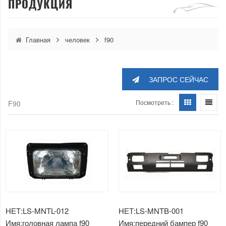
ПРОДУКЦИЯ
Главная
человек
f90
ЗАПРОС СЕЙЧАС
Посмотреть :
F90
НЕТ:LS-MNTL-012
НЕТ:LS-MNTB-001
Имя:головная лампа f90
Имя:передний бампер f90