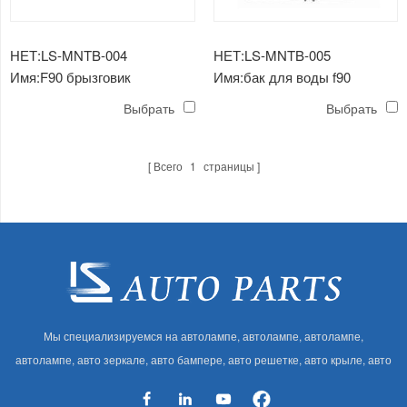
НЕТ:LS-MNTB-004
НЕТ:LS-MNTB-005
Имя:F90 брызговик
Имя:бак для воды f90
Выбрать
Выбрать
Всего
1
страницы
Мы специализируемся на автолампе, автолампе, автолампе,
автолампе, авто зеркале, авто бампере, авто решетке, авто крыле, авто
капоте, авто кузове и т. Д. И автоаксессуарах. Имея много
автозапчастей для Audi, VW, Benz, BMW