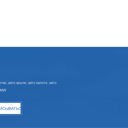
ке, авто крыле, авто капоте, авто
 BMW
ИСЫВАТЬСЯ