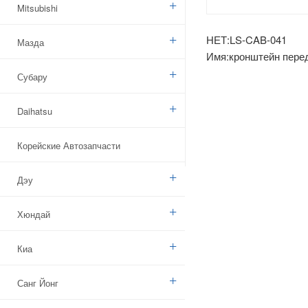
Mitsubishi
НЕТ:LS-CAB-041
Мазда
Имя:кронштейн пере
бампера m80
Субару
Daihatsu
Корейские Автозапчасти
Дэу
Хюндай
Киа
Санг Йонг