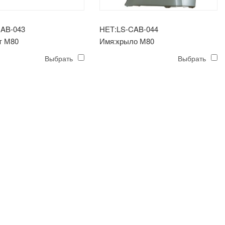
CAB-043
НЕТ:LS-CAB-044
т М80
Имя:крыло М80
Выбрать
Выбрать