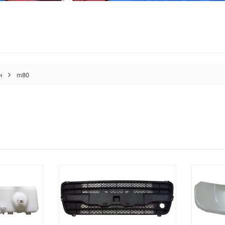
н
m80