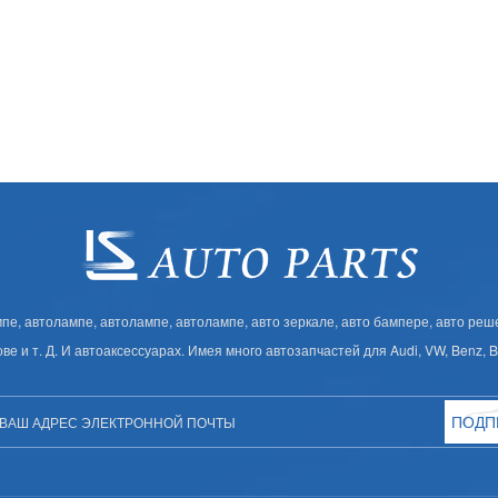
, автолампе, автолампе, автолампе, авто зеркале, авто бампере, авто решет
ове и т. Д. И автоаксессуарах. Имея много автозапчастей для Audi, VW, Benz,
ПОДП