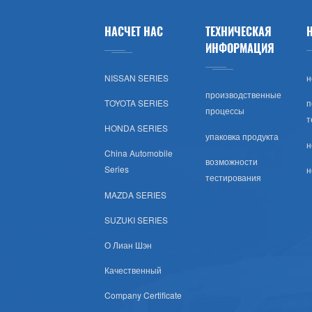
Лады
НАСЧЕТ НАС
ТЕХНИЧЕСКАЯ
Opel
ИНФОРМАЦИЯ
NISSAN SERIES
н
Peugeot
производственные
TOYOTA SERIES
п
процессы
Шкода
т
HONDA SERIES
упаковка продукта
н
Рулевое Колесо
China Automobile
возможности
Series
н
тестирования
Renault
MAZDA SERIES
Volvo
SUZUKI SERIES
О Лиан Шэн
Оч.сл.
Качественный
IKCO
Company Certificate