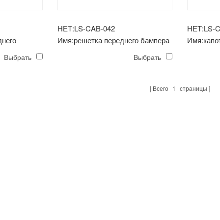
НЕТ:LS-CAB-042
НЕТ:LS-
днего
Имя:решетка переднего бампера
Имя:капо
м80
Выбрать
Выбрать
Всего
1
страницы