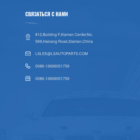
СВЯЗАТЬСЯ С НАМИ
812,Building F,Xiamen Center,No.
569,Haicang Road,Xiamen,China
LSLEE@LSAUTOPARTS.COM
0086-13606051759
0086-13606051759