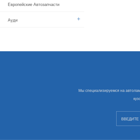
Европейские Автозапчасти
Ауди
Бенз
БМВ
Ситроен
Дачия
Мы специализируемся на автолампе
Указ
куз
Брод
Камаз