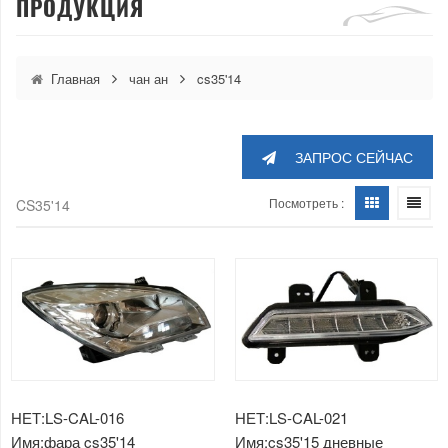
ПРОДУКЦИЯ
Главная
чан ан
cs35'14
ЗАПРОС СЕЙЧАС
Посмотреть :
CS35'14
НЕТ:LS-CAL-016
НЕТ:LS-CAL-021
Имя:фара cs35'14
Имя:cs35'15 дневные