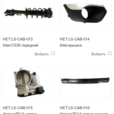
НЕТ:LS-CAB-013
НЕТ:LS-CAB-014
Имя:CS35 передний
Имя:крышка
амортизатор
противотуманной фары
Выбрать
Выбрать
cs35'14
НЕТ:LS-CAB-015
НЕТ:LS-CAB-016
Имя:cs35’14 корпус
Имя:cs35’14 каркас заднего