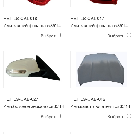
НЕТ:LS-CAL-018
НЕТ:LS-CAL-017
Имя:задний фонарь cs35'14
Имя:задний фонарь cs35'14
наружный
внутренний
Выбрать
Выбрать
НЕТ:LS-CAB-027
НЕТ:LS-CAB-012
Имя:боковое зеркало cs35'14
Имя:капот двигателя cs35'14
с лампой 5 линия
Выбрать
Выбрать