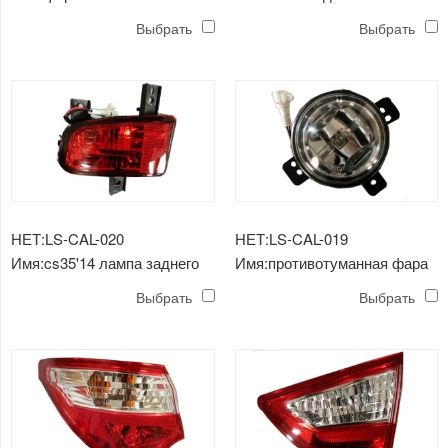
ходовые огни
Выбрать
Выбрать
НЕТ:LS-CAL-020
НЕТ:LS-CAL-019
Имя:cs35'14 лампа заднего
Имя:противотуманная фара
бампера
cs35'14
Выбрать
Выбрать