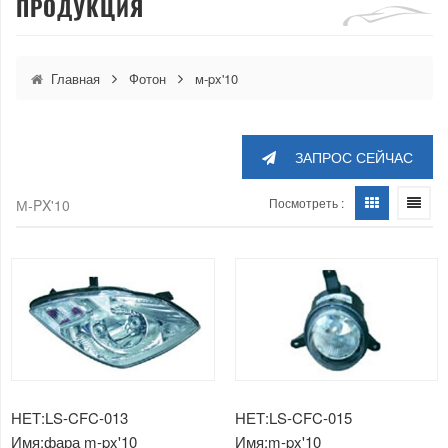
ПРОДУКЦИЯ
Главная
Фотон
м-px'10
ЗАПРОС СЕЙЧАС
Посмотреть :
М-PX'10
НЕТ:LS-CFC-013
НЕТ:LS-CFC-015
Имя:фара m-px'10
Имя:m-px'10