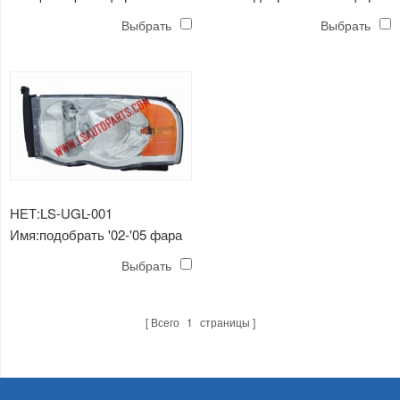
хромированная / отражатель
хромированная / янтарная
Выбрать
Выбрать
янтаря h13 / 3157a
отражатель h13 / 3157a
НЕТ:LS-UGL-001
Имя:подобрать '02-'05 фара
хромированная / янтарная
Выбрать
отражатель hb5 / 3157a
Всего
1
страницы