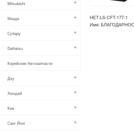
Mitsubishi
НЕТ:LS-CFT-177-1
Мазда
Имя: БЛАГОДАРНОСТ
налобный фонарь
Субару
Daihatsu
Корейские Автозапчасти
Дэу
Хюндай
Киа
Санг Йонг