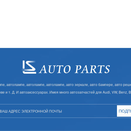
, автолампе, автолампе, автолампе, авто зеркале, авто бампере, авто решет
ове и т. Д. И автоаксессуарах. Имея много автозапчастей для Audi, VW, Benz,
ПОДП