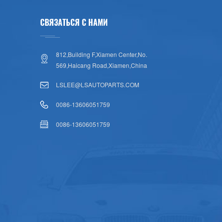
СВЯЗАТЬСЯ С НАМИ
812,Building F,Xiamen Center,No.
569,Haicang Road,Xiamen,China
LSLEE@LSAUTOPARTS.COM
0086-13606051759
0086-13606051759