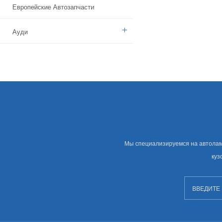
Европейские Автозапчасти
Ауди
Бенз
БМВ
Ситроен
Дачия
Мы специализируемся на автолампе
Указ
куз
Брод
Камаз