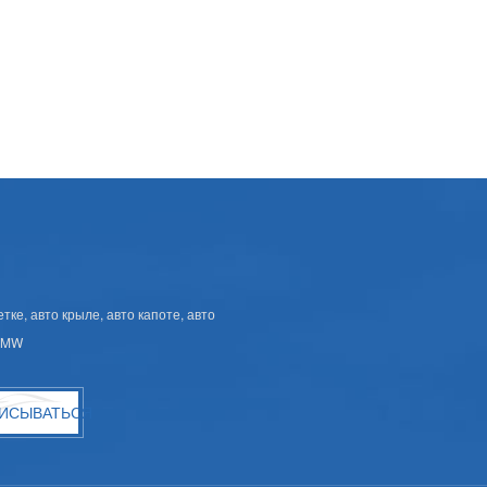
ке, авто крыле, авто капоте, авто
 BMW
ИСЫВАТЬСЯ