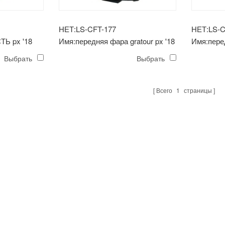
НЕТ:LS-CFT-177
НЕТ:LS-C
Ь px '18
Имя:передняя фара gratour px '18
Имя:пере
'18
Выбрать
Выбрать
Всего
1
страницы