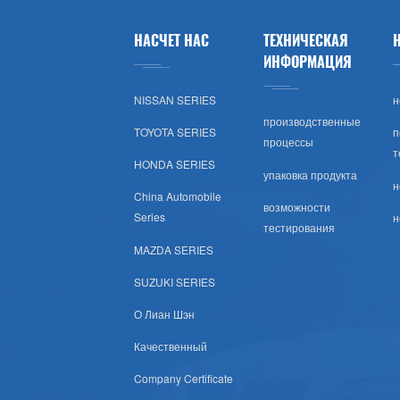
Лады
НАСЧЕТ НАС
ТЕХНИЧЕСКАЯ
Opel
ИНФОРМАЦИЯ
NISSAN SERIES
н
Peugeot
производственные
TOYOTA SERIES
п
процессы
Шкода
т
HONDA SERIES
упаковка продукта
н
Рулевое Колесо
China Automobile
возможности
Series
н
тестирования
Renault
MAZDA SERIES
Volvo
SUZUKI SERIES
О Лиан Шэн
Оч.сл.
Качественный
IKCO
Company Certificate