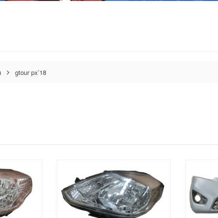
н
gtour px’18