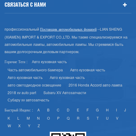
СВЯЗАТЬСЯ С НАМИ
профессиональный
--LIAN SHENG
Поставщик автомобильных фонарей
(XIAMEN) IMPORT & EXPORT CO.,LTD. Мы также специализируемся на
автомобильные лампы, автомобильные лампы. Мы стремимся быть
вашим долгосрочным деловым партнером.
Авто кузовная часть
Горячие Теги :
Часть автомобильного бампера
Авто кузовная часть
Авто кузовная часть
Авто кузовная часть
авто светодиодное освещение
2016 Honda Accord авто лампа
2018 xv auto part
Subaru XV Автозапчасти
Субару xv автозапчасть
A
B
C
D
E
F
G
H
I
J
Быстрый Индекс :
K
L
M
N
O
P
Q
R
S
T
U
V
W
X
Y
Z