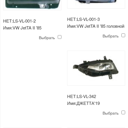
НЕТ:LS-VL-001-3
НЕТ:LS-VL-001-2
Имя:VW JetTA II '85 головной
Имя:VW JetTA II '85
свет (хрусталь)
хрустальный прожектор
Выбрать
Выбрать
головная лампа
НЕТ:LS-VL-342
Имя:ДЖЕТТА'19
ПРОТИВОТУМАННАЯ
Выбрать
ФАРА