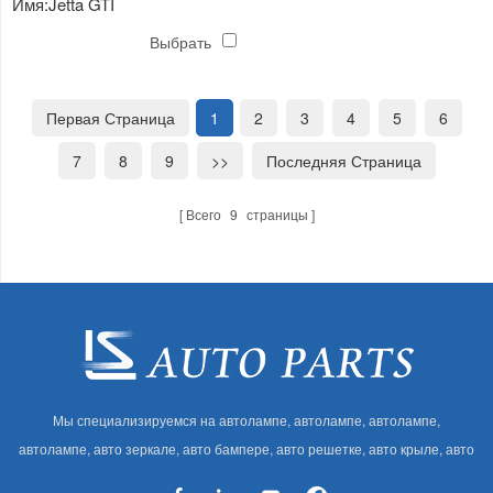
Имя:Jetta GTI
противотуманная фара
Выбрать
Первая Страница
1
2
3
4
5
6
7
8
9
>>
Последняя Страница
Всего
9
страницы
Мы специализируемся на автолампе, автолампе, автолампе,
автолампе, авто зеркале, авто бампере, авто решетке, авто крыле, авто
капоте, авто кузове и т. Д. И автоаксессуарах. Имея много