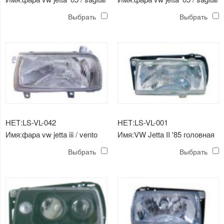
(черная)
Выбрать
Выбрать
НЕТ:LS-VL-042
НЕТ:LS-VL-001
Имя:фара vw jetta iii / vento
Имя:VW Jetta II '85 головная
'92 -'99
лампа
Выбрать
Выбрать