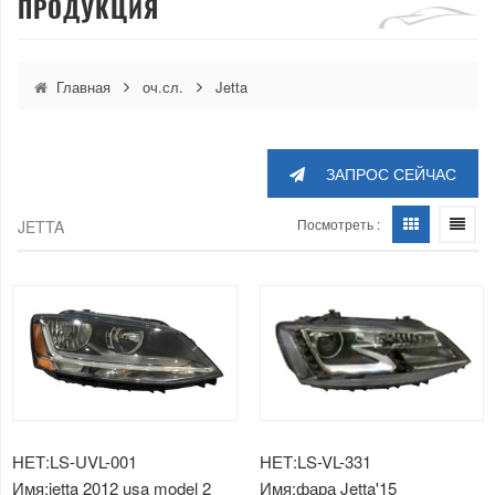
ПРОДУКЦИЯ
Главная
оч.сл.
Jetta
ЗАПРОС СЕЙЧАС
Посмотреть :
JETTA
НЕТ:LS-UVL-001
НЕТ:LS-VL-331
Имя:jetta 2012 usa model 2
Имя:фара Jetta'15