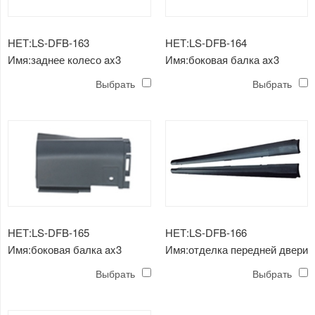
НЕТ:LS-DFB-163
НЕТ:LS-DFB-164
Имя:заднее колесо ax3
Имя:боковая балка ax3
(большая)
Выбрать
Выбрать
НЕТ:LS-DFB-165
НЕТ:LS-DFB-166
Имя:боковая балка ax3
Имя:отделка передней двери
(маленькая)
ax3
Выбрать
Выбрать