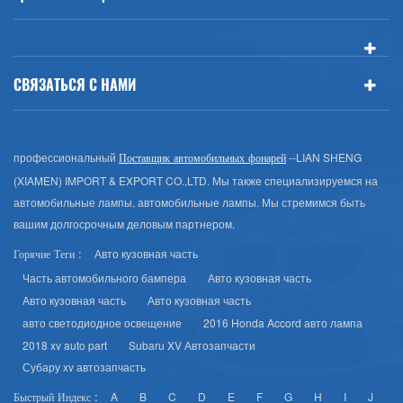
СВЯЗАТЬСЯ С НАМИ
профессиональный
--LIAN SHENG
Поставщик автомобильных фонарей
(XIAMEN) IMPORT & EXPORT CO.,LTD. Мы также специализируемся на
автомобильные лампы, автомобильные лампы. Мы стремимся быть
вашим долгосрочным деловым партнером.
Авто кузовная часть
Горячие Теги :
Часть автомобильного бампера
Авто кузовная часть
Авто кузовная часть
Авто кузовная часть
авто светодиодное освещение
2016 Honda Accord авто лампа
2018 xv auto part
Subaru XV Автозапчасти
Субару xv автозапчасть
A
B
C
D
E
F
G
H
I
J
Быстрый Индекс :