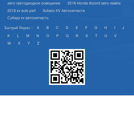
авто светодиодное освещение
2016 Honda Accord авто лампа
2018 xv auto part
Subaru XV Автозапчасти
Субару xv автозапчасть
A
B
C
D
E
F
G
H
I
J
Быстрый Индекс :
K
L
M
N
O
P
Q
R
S
T
U
V
W
X
Y
Z