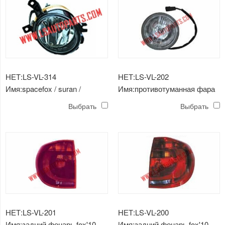
НЕТ:LS-VL-314
НЕТ:LS-VL-202
Имя:spacefox / suran /
Имя:противотуманная фара
spacecross'15
Выбрать
Выбрать
противотуманная фара
НЕТ:LS-VL-201
НЕТ:LS-VL-200
Имя:задний фонарь fox'10
Имя:задний фонарь fox'10