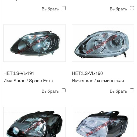
spacecross'15 head lamp
Выбрать
Выбрать
НЕТ:LS-VL-191
НЕТ:LS-VL-190
Имя:Suran / Space Fox /
Имя:suran / космическая
Cross Fox '08 -'09 головной
лиса / перекрестная лиса '08
Выбрать
Выбрать
светильник (черный)
-'09 головная лампа
(хромированная)