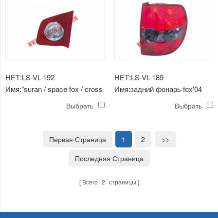
НЕТ:LS-VL-192
НЕТ:LS-VL-189
Имя:"suran / space fox / cross
Имя:задний фонарь fox'04
fox '08 -'09 задний фонарь
(серый)
Выбрать
Выбрать
(внутренний / белый)
Первая Страница
1
2
>>
Последняя Страница
Всего
2
страницы