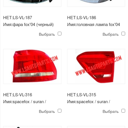
НЕТ:LS-VL-187
НЕТ:LS-VL-186
Имя:фара fox'04 (черный)
Имя:головная лампа fox'04
(хромированная)
Выбрать
Выбрать
НЕТ:LS-VL-316
НЕТ:LS-VL-315
Имя:spacefox / suran /
Имя:spacefox / suran /
spacecross'15 внешний
spacecross'15 внутренний
Выбрать
Выбрать
задний фонарь
задний фонарь