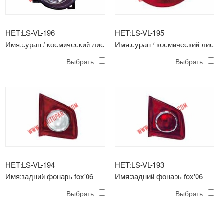
НЕТ:LS-VL-196
НЕТ:LS-VL-195
Имя:суран / космический лис
Имя:суран / космический лис
/ перекрестный лис '08 -'09
/ перекрестный лис '08 -'09
Выбрать
Выбрать
противотуманная фара
задний фонарь (внешний)
НЕТ:LS-VL-194
НЕТ:LS-VL-193
Имя:задний фонарь fox'06
Имя:задний фонарь fox'06
(внутренний / белый)
(внутренний / красный)
Выбрать
Выбрать