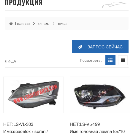
ПРОДУКЦИЯ
Главная
оч.сл.
лиса
ЗАПРОС СЕЙЧАС
Посмотреть :
ЛИСА
НЕТ:LS-VL-303
НЕТ:LS-VL-199
Имя:spacefox / suran /
Имя:головная лампа fox'10