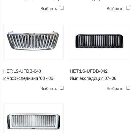
хромированная / отражатель
Решетка радиатора черная
Выбрать
Выбрать
янтаря hb4 / hb3 / 3157a
НЕТ:LS-UFDB-040
НЕТ:LS-UFDB-042
Имя:Экспедиция '03 -'06
Имя:экспедиция'07-'08
Решетка радиатора
решетка радиатора черная
Выбрать
Выбрать
хромированная