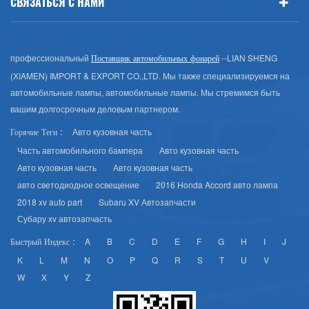
СВЯЗАТЬСЯ С НАМИ
профессиональный
--LIAN SHENG
Поставщик автомобильных фонарей
(XIAMEN) IMPORT & EXPORT CO.,LTD. Мы также специализируемся на
автомобильные лампы, автомобильные лампы. Мы стремимся быть
вашим долгосрочным деловым партнером.
Авто кузовная часть
Горячие Теги :
Часть автомобильного бампера
Авто кузовная часть
Авто кузовная часть
Авто кузовная часть
авто светодиодное освещение
2016 Honda Accord авто лампа
2018 xv auto part
Subaru XV Автозапчасти
Субару xv автозапчасть
A
B
C
D
E
F
G
H
I
J
Быстрый Индекс :
K
L
M
N
O
P
Q
R
S
T
U
V
W
X
Y
Z