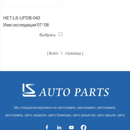
НЕТ:LS-UFDB-043
Имя:экспедиция'07-'08
решетка радиатора
Выбрать
хромированная
Всего
1
страницы
Мы специализируемся на автолампе, автолампе, автолампе,
автолампе, авто зеркале, авто бампере, авто решетке, авто крыле, авто
капоте, авто кузове и т. Д. И автоаксессуарах. Имея много
автозапчастей для Audi, VW, Benz, BMW