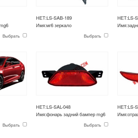
НЕТ:LS-SAB-189
НЕТ:LS-S
 mg6
Имя:мг6 зеркало
Имя:задн
Выбрать
Выбрать
НЕТ:LS-SAL-048
НЕТ:LS-S
Имя:фонарь задний бампер mg6
Имя:отра
mg6
Выбрать
Выбрать