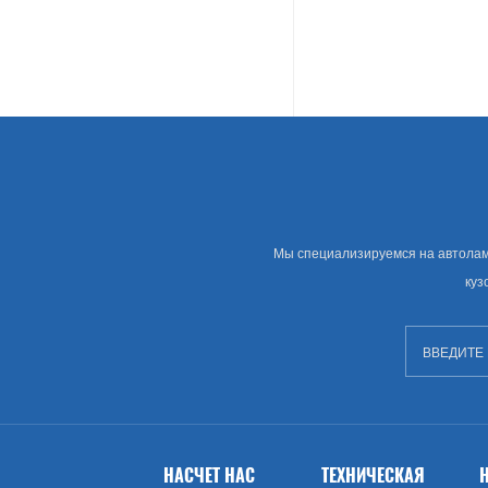
Land Rover
Американские Автозапчасти
Грамм
Chevrolet
Крайслера
Мы специализируемся на автолампе
куз
Сша Рынок Автозапчастей
Изворачиваться
GMC
Брод (США)
НАСЧЕТ НАС
ТЕХНИЧЕСКАЯ