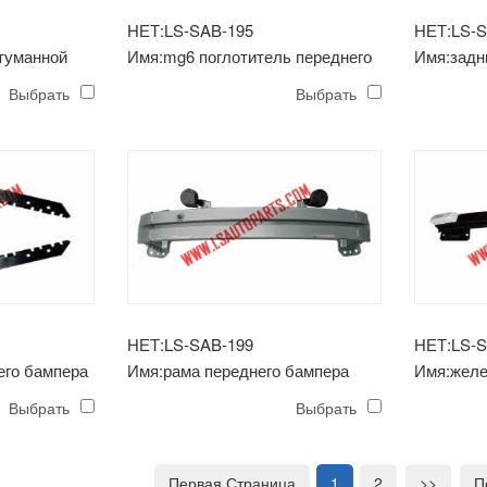
НЕТ:LS-SAB-195
НЕТ:LS-S
туманной
Имя:mg6 поглотитель переднего
Имя:задн
бампера
Выбрать
Выбрать
НЕТ:LS-SAB-199
НЕТ:LS-S
его бампера
Имя:рама переднего бампера
Имя:желе
mg6
бампера
Выбрать
Выбрать
Первая Страница
1
2
>>
П