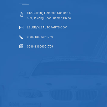
812,Building F,Xiamen Center,No.
569,Haicang Road,Xiamen,China
LSLEE@LSAUTOPARTS.COM
0086-13606051759
0086-13606051759