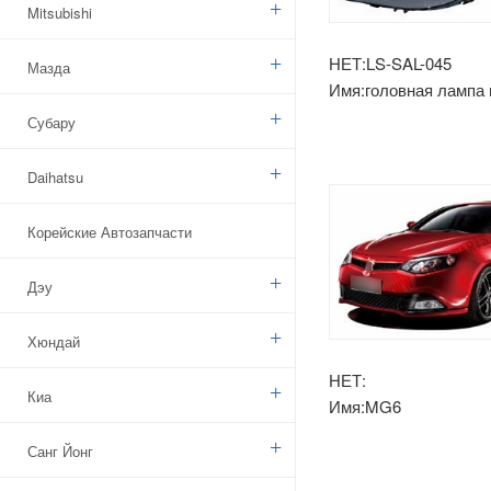
Mitsubishi
НЕТ:LS-SAL-045
Мазда
Имя:головная лампа
Субару
Daihatsu
Корейские Автозапчасти
Дэу
Хюндай
НЕТ:
Киа
Имя:MG6
Санг Йонг