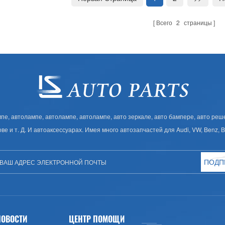
Всего
2
страницы
, автолампе, автолампе, автолампе, авто зеркале, авто бампере, авто решет
ове и т. Д. И автоаксессуарах. Имея много автозапчастей для Audi, VW, Benz,
ПОДП
НОВОСТИ
ЦЕНТР ПОМОЩИ