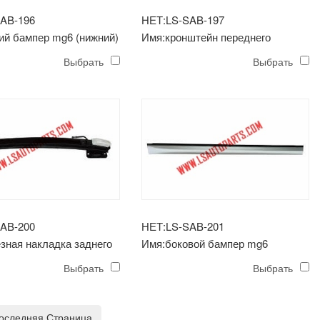
AB-196
НЕТ:LS-SAB-197
ий бампер mg6 (нижний)
Имя:кронштейн переднего
бампера mg6
Выбрать
Выбрать
AB-200
НЕТ:LS-SAB-201
зная накладка заднего
Имя:боковой бампер mg6
 mg6
Выбрать
Выбрать
оследняя Страница