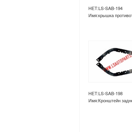
Лады
НЕТ:LS-SAB-194
Имя:крышка противо
Opel
фары mg6
Peugeot
Шкода
Рулевое Колесо
Renault
Volvo
НЕТ:LS-SAB-198
Имя:Кронштейн задн
mg6
Оч.сл.
IKCO