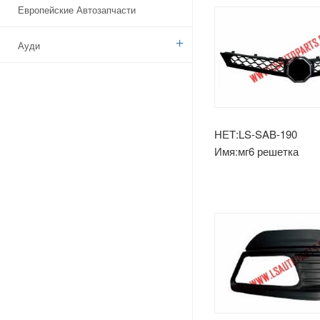
Европейские Автозапчасти
Ауди
Бенз
БМВ
НЕТ:LS-SAB-190
Имя:мг6 решетка
Ситроен
Дачия
Указ
Брод
Камаз