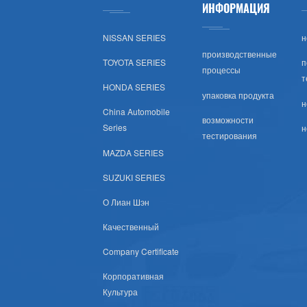
ИНФОРМАЦИЯ
Тойота (США)
NISSAN SERIES
н
Хонда (США)
производственные
TOYOTA SERIES
п
процессы
т
Nissan (США)
HONDA SERIES
упаковка продукта
н
China Automobile
Шевроле (США)
возможности
Series
н
тестирования
Субару (США)
MAZDA SERIES
SUZUKI SERIES
Мазда (США)
О Лиан Шэн
Мицубиси (США)
Качественный
Company Certificate
Хюндай (США)
Корпоративная
Крайслер Сша
Культура