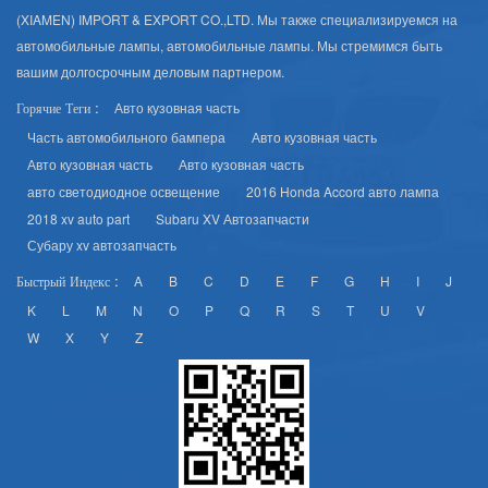
(XIAMEN) IMPORT & EXPORT CO.,LTD. Мы также специализируемся на
автомобильные лампы, автомобильные лампы. Мы стремимся быть
вашим долгосрочным деловым партнером.
Авто кузовная часть
Горячие Теги :
Часть автомобильного бампера
Авто кузовная часть
Авто кузовная часть
Авто кузовная часть
авто светодиодное освещение
2016 Honda Accord авто лампа
2018 xv auto part
Subaru XV Автозапчасти
Субару xv автозапчасть
A
B
C
D
E
F
G
H
I
J
Быстрый Индекс :
K
L
M
N
O
P
Q
R
S
T
U
V
W
X
Y
Z