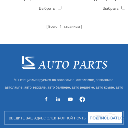
эксплуатации фары van'17
van'17 наружный
Выбрать
Выбрать
Всего
1
страницы
Мы специализируемся на автолампе, автолампе, автолампе,
автолампе, авто зеркале, авто бампере, авто решетке, авто крыле, авто
капоте, авто кузове и т. Д. И автоаксессуарах. Имея много
автозапчастей для Audi, VW, Benz, BMW
ПОДПИСЫВАТЬСЯ