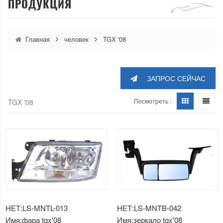
ПРОДУКЦИЯ
Главная
человек
TGX '08
ЗАПРОС СЕЙЧАС
Посмотреть :
TGX '08
НЕТ:LS-MNTL-013
НЕТ:LS-MNTB-042
Имя:фара tgx'08
Имя:зеркало tgx'08