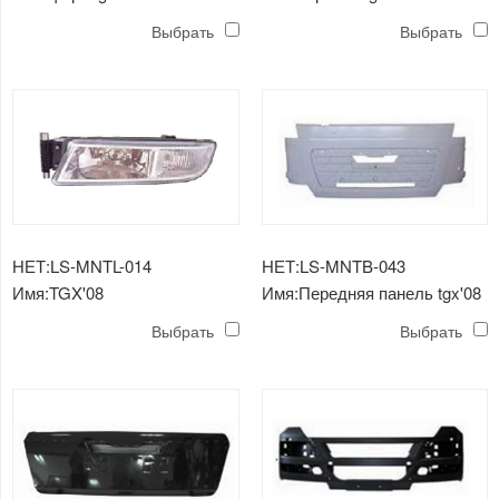
Выбрать
Выбрать
НЕТ:LS-MNTL-014
НЕТ:LS-MNTB-043
Имя:TGX'08
Имя:Передняя панель tgx'08
противотуманная фара
Выбрать
Выбрать