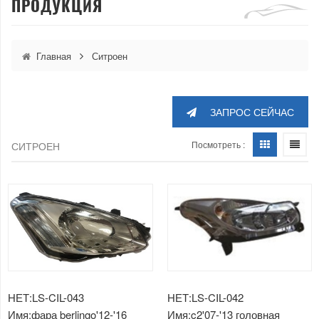
ПРОДУКЦИЯ
Главная
Ситроен
ЗАПРОС СЕЙЧАС
Посмотреть :
СИТРОЕН
НЕТ:LS-CIL-043
НЕТ:LS-CIL-042
Имя:фара berlingo'12-'16
Имя:c2'07-'13 головная