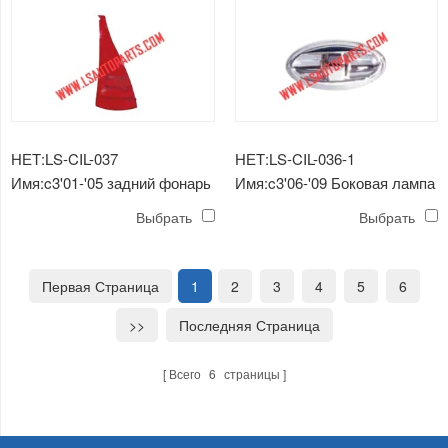
НЕТ:LS-CIL-037
НЕТ:LS-CIL-036-1
Имя:c3'01-'05 задний фонарь
Имя:c3'06-'09 Боковая лампа
Кристалл
Выбрать
Выбрать
Первая Страница
1
2
3
4
5
6
>>
Последняя Страница
Всего
6
страницы