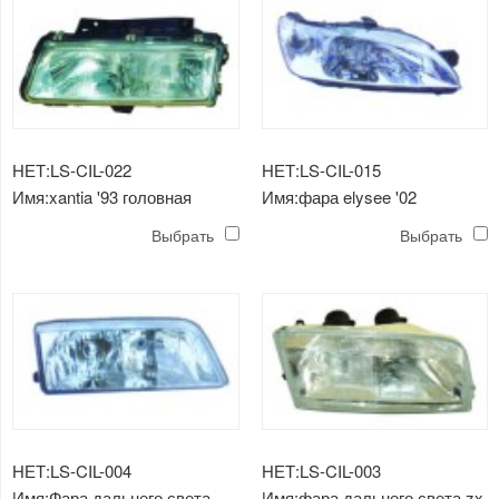
НЕТ:LS-CIL-022
НЕТ:LS-CIL-015
Имя:xantia '93 головная
Имя:фара elysee '02
лампа
Выбрать
Выбрать
НЕТ:LS-CIL-004
НЕТ:LS-CIL-003
Имя:Фара дальнего света
Имя:фара дальнего света zx