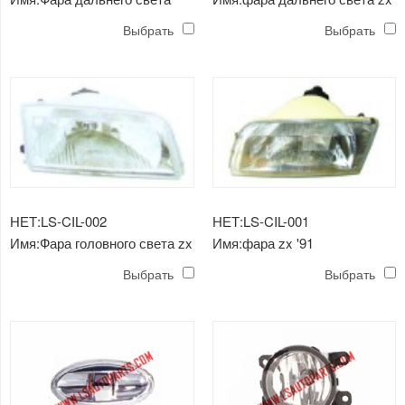
zx'91 (хрустальная)
'91
Выбрать
Выбрать
НЕТ:LS-CIL-002
НЕТ:LS-CIL-001
Имя:Фара головного света zx
Имя:фара zx '91
'91 (хрусталь)
Выбрать
Выбрать