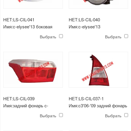
НЕТ:LS-CIL-041
НЕТ:LS-CIL-040
Имя:c-elysee'13 боковая
Имя:c-elysee'13
лампа
противотуманная фара
Выбрать
Выбрать
НЕТ:LS-CIL-039
НЕТ:LS-CIL-037-1
Имя:задний фонарь c-
Имя:c3'06-'09 задний фонарь
elysee'13
Выбрать
Выбрать