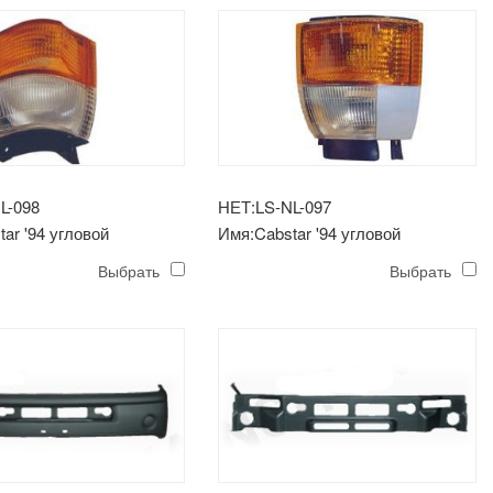
L-098
НЕТ:LS-NL-097
ar '94 угловой
Имя:Cabstar '94 угловой
ик
светильник
Выбрать
Выбрать