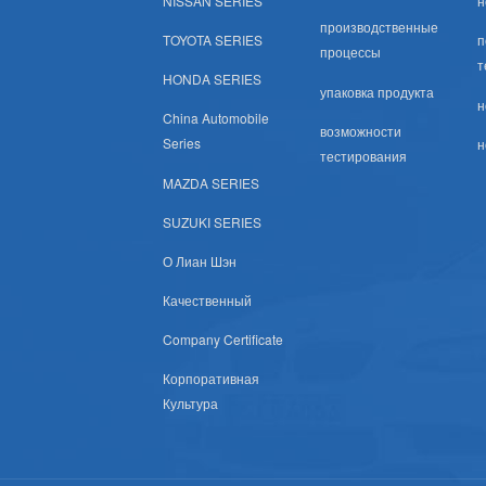
NISSAN SERIES
н
Тойота (США)
производственные
TOYOTA SERIES
п
процессы
т
Хонда (США)
HONDA SERIES
упаковка продукта
н
China Automobile
Nissan (США)
возможности
Series
н
тестирования
Шевроле (США)
MAZDA SERIES
SUZUKI SERIES
Субару (США)
О Лиан Шэн
Мазда (США)
Качественный
Company Certificate
Мицубиси (США)
Корпоративная
Хюндай (США)
Культура
Крайслер Сша