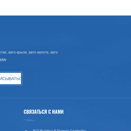
ке, авто крыле, авто капоте, авто
 BMW
ИСЫВАТЬСЯ
СВЯЗАТЬСЯ С НАМИ
812,Building F,Xiamen Center,No.