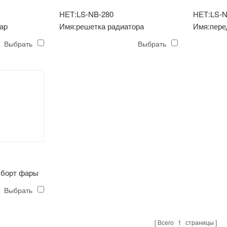
НЕТ:LS-NB-280
НЕТ:LS-N
ар
Имя:решетка радиатора
Имя:пере
Выбрать
Выбрать
 борт фары
Выбрать
Всего
1
страницы