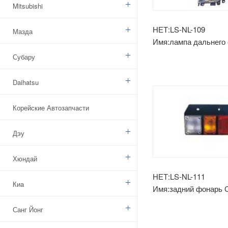
Mitsubishi
НЕТ:LS-NL-109
Мазда
Имя:лампа дальнего 
Cabstar'06
Субару
Daihatsu
Корейские Автозапчасти
Дэу
Хюндай
НЕТ:LS-NL-111
Киа
Имя:задний фонарь C
слева
Санг Йонг