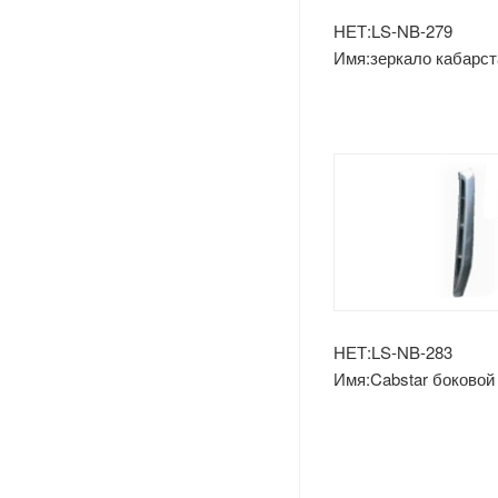
Лады
НЕТ:LS-NB-279
Имя:зеркало кабарст
Opel
Peugeot
Шкода
Рулевое Колесо
Renault
Volvo
НЕТ:LS-NB-283
Имя:Cabstar боковой
Оч.сл.
IKCO