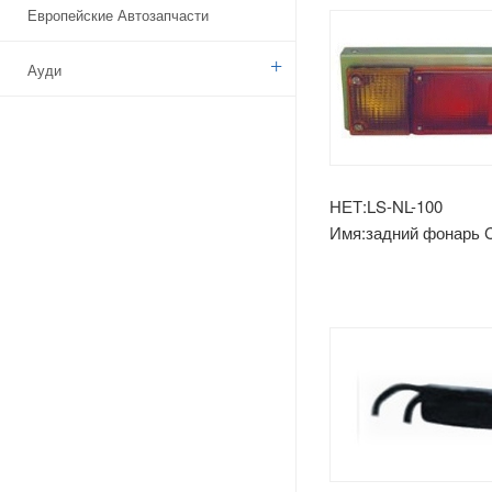
Европейские Автозапчасти
Ауди
Бенз
БМВ
НЕТ:LS-NL-100
Имя:задний фонарь C
Ситроен
Дачия
Указ
Брод
Камаз