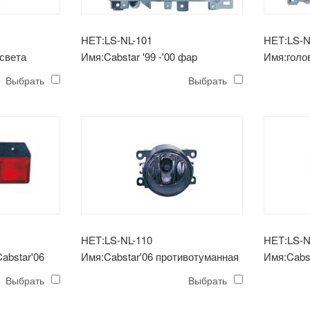
НЕТ:LS-NL-101
НЕТ:LS-N
света
Имя:Cabstar '99 -'00 фар
Имя:голов
Выбрать
Выбрать
НЕТ:LS-NL-110
НЕТ:LS-N
abstar'06
Имя:Cabstar'06 противотуманная
Имя:Cabst
фара
противот
Выбрать
Выбрать