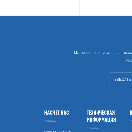
Land Rover
Американские Автозапчасти
Грамм
Chevrolet
Мы специализируемся на автолампе
куз
Крайслера
Сша Рынок Автозапчастей
Изворачиваться
GMC
НАСЧЕТ НАС
ТЕХНИЧЕСКАЯ
ИНФОРМАЦИЯ
Брод (США)