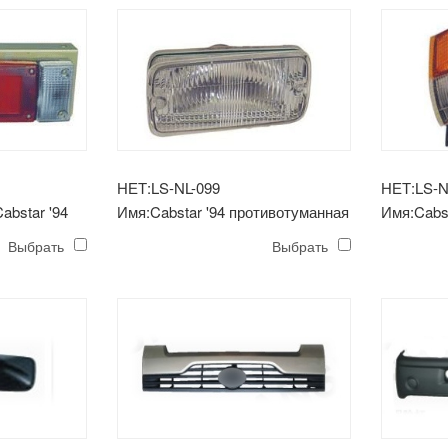
НЕТ:LS-NL-099
НЕТ:LS-N
abstar '94
Имя:Cabstar '94 противотуманная
Имя:Cabst
фара
светильн
Выбрать
Выбрать