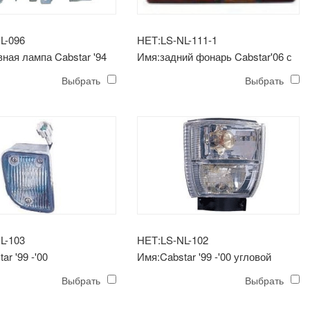
L-096
НЕТ:LS-NL-111-1
ная лампа Cabstar '94
Имя:задний фонарь Cabstar'06 с
правой стороны
Выбрать
Выбрать
L-103
НЕТ:LS-NL-102
ar '99 -'00
Имя:Cabstar '99 -'00 угловой
уманная фара
светильник
Выбрать
Выбрать