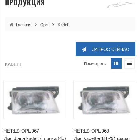
ПРОДУКЦИЯ
Главная
Opel
Kadett
ЗАПРОС СЕЙЧАС
Посмотреть :
KADETT
НЕТ:LS-OPL-067
НЕТ:LS-OPL-063
Имя:фара kadett / monza (4d)
Имя:kadett e '84 -'91 фара