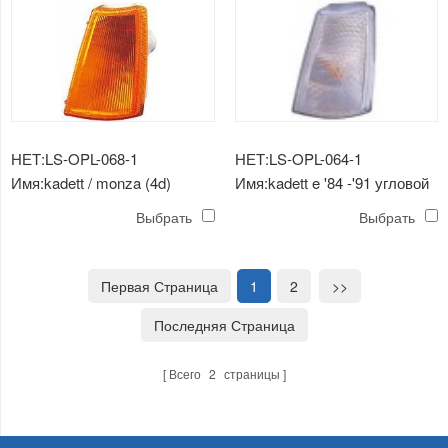
НЕТ:LS-OPL-068-1
НЕТ:LS-OPL-064-1
Имя:kadett / monza (4d)
Имя:kadett e '84 -'91 угловой
угловой светильник желтый
светильник (ш)
Выбрать
Выбрать
Первая Страница
1
2
>>
Последняя Страница
Всего
2
страницы