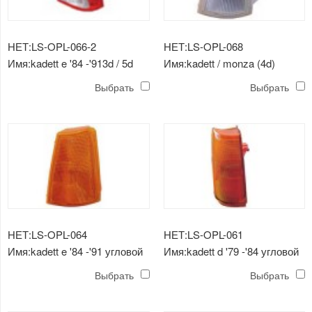
НЕТ:LS-OPL-066-2
НЕТ:LS-OPL-068
Имя:kadett e '84 -'913d / 5d
Имя:kadett / monza (4d)
задний фонарь (хрусталь,
угловой светильник
Выбрать
Выбрать
белый)
НЕТ:LS-OPL-064
НЕТ:LS-OPL-061
Имя:kadett e '84 -'91 угловой
Имя:kadett d '79 -'84 угловой
светильник (у)
светильник
Выбрать
Выбрать