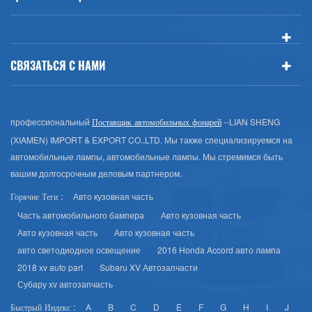
СВЯЗАТЬСЯ С НАМИ
профессиональный
--LIAN SHENG
Поставщик автомобильных фонарей
(XIAMEN) IMPORT & EXPORT CO.,LTD. Мы также специализируемся на
автомобильные лампы, автомобильные лампы. Мы стремимся быть
вашим долгосрочным деловым партнером.
Авто кузовная часть
Горячие Теги :
Часть автомобильного бампера
Авто кузовная часть
Авто кузовная часть
Авто кузовная часть
авто светодиодное освещение
2016 Honda Accord авто лампа
2018 xv auto part
Subaru XV Автозапчасти
Субару xv автозапчасть
A
B
C
D
E
F
G
H
I
J
Быстрый Индекс :