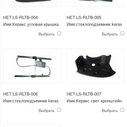
НЕТ:LS-RLTB-004
НЕТ:LS-RLTB-005
Имя:Керакс угловая крышка
Имя:стеклоподъемник kerax
с мотором
Выбрать
Выбрать
НЕТ:LS-RLTB-006
НЕТ:LS-RLTB-007
Имя:стеклоподъемник kerax
Имя:Керакс свет кронштейн
без двигателя
Выбрать
Выбрать