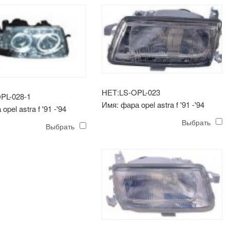
НЕТ:LS-OPL-023
PL-028-1
Имя: фара opel astra f '91 -'94
pel astra f '91 -'94
(электрическая)
ь)
Выбрать
Выбрать