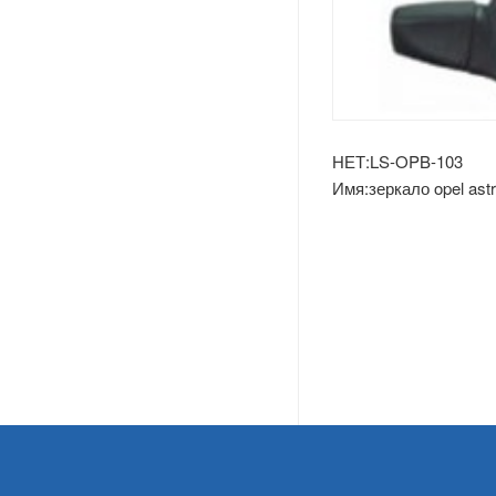
Land Rover
Американские Автозапчасти
Грамм
НЕТ:LS-OPB-103
Chevrolet
Имя:зеркало opel astra
(инструкция)
Крайслера
Сша Рынок Автозапчастей
Изворачиваться
GMC
Брод (США)