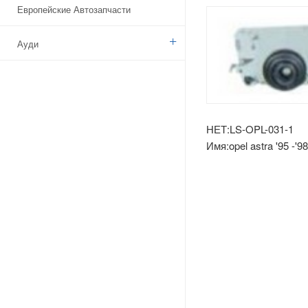
Европейские Автозапчасти
Ауди
Бенз
БМВ
НЕТ:LS-OPL-031-1
Имя:opel astra '95 -'9
Ситроен
лампа (электрическа
Дачия
Указ
Брод
Камаз