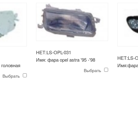
НЕТ:LS-OPL-031
НЕТ:LS-O
Имя: фара opel astra '95 -'98
8 головная
Имя:фара o
Выбрать
я)
(хрустал
Выбрать