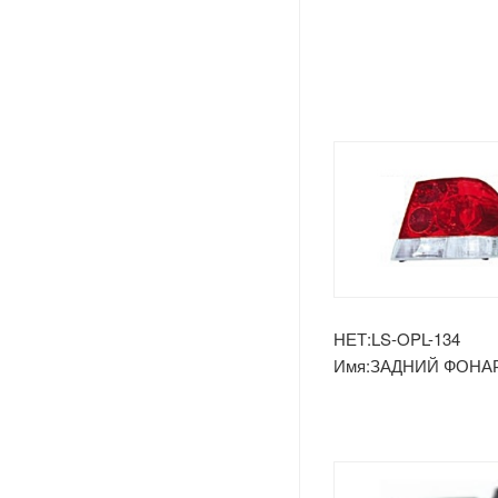
Лады
Opel
Peugeot
Шкода
Рулевое Колесо
Renault
НЕТ:LS-OPL-134
Volvo
Имя:ЗАДНИЙ ФОНА
ASTRA'07/VECTRA'0
Оч.сл.
IKCO