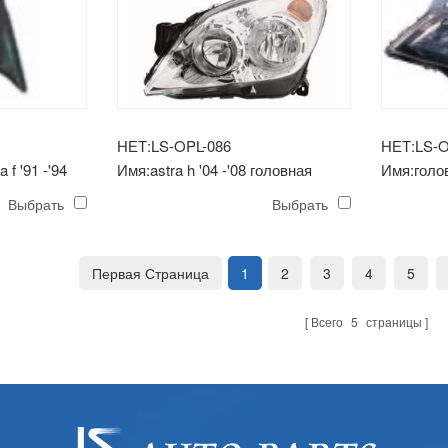
НЕТ:LS-OPL-086
НЕТ:LS-O
 f '91 -'94
Имя:astra h '04 -'08 головная
Имя:голов
лампа белая
'98 (черн
Выбрать
Выбрать
Первая Страница
1
2
3
4
5
Всего
5
страницы