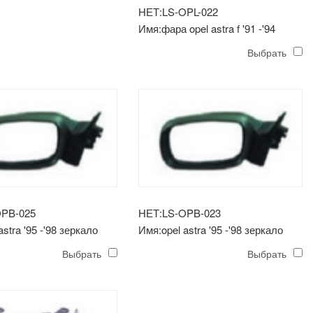
НЕТ:LS-OPL-022
Имя:фара opel astra f '91 -'94
Выбрать
OPB-025
НЕТ:LS-OPB-023
astra '95 -'98 зеркало
Имя:opel astra '95 -'98 зеркало
(инструкция)
Выбрать
Выбрать