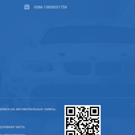
0086-13606051759
уемся на автомобильные лампы,
кузовная часть
v автозапчасть