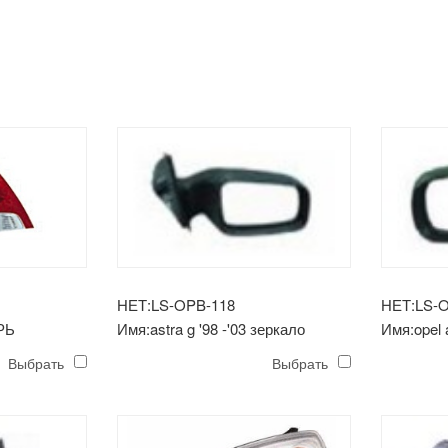
НЕТ:LS-OPB-118
НЕТ:LS-
РЬ
Имя:astra g '98 -'03 зеркало
Имя:opel 
9
(электрическое)
(электро)
Выбрать
Выбрать