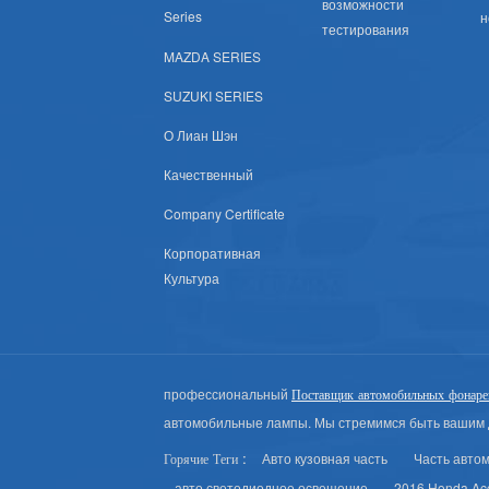
возможности
Series
н
Киа Сша
тестирования
MAZDA SERIES
Китайские Автозапчасти
SUZUKI SERIES
Быд
О Лиан Шэн
Качественный
Чан Ан
Company Certificate
Чанг Он
Корпоративная
Культура
Чери
Дон Фэн
профессиональный
Поставщик автомобильных фонаре
FAW
автомобильные лампы. Мы стремимся быть вашим 
Авто кузовная часть
Часть авто
Фотон
Горячие Теги :
авто светодиодное освещение
2016 Honda Ac