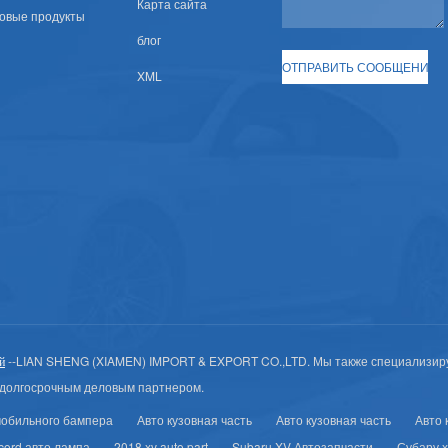
Карта сайта
овые продукты
блог
XML
--LIAN SHENG (XIAMEN) IMPORT & EXPORT CO.,LTD. Мы также специализир
й
долгосрочным деловым партнером.
мобильного бампера
Авто кузовная часть
Авто кузовная часть
Авто 
cord авто лампа
2018 xv auto part
Subaru XV Автозапчасти
Субару x