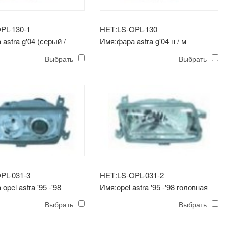
PL-130-1
НЕТ:LS-OPL-130
astra g'04 (серый /
Имя:фара astra g'04 н / м
Выбрать
Выбрать
PL-031-3
НЕТ:LS-OPL-031-2
opel astra '95 -'98
Имя:opel astra '95 -'98 головная
ьный обод)
лампа (хрусталь)
Выбрать
Выбрать