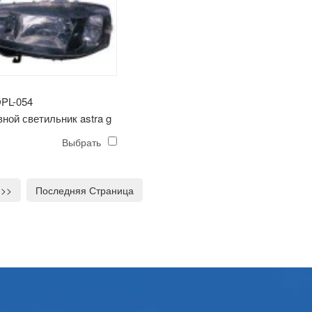
PL-054
ной светильник astra g
ый)
Выбрать
>>
Последняя Страница