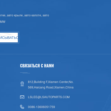
ке, авто крыле, авто капоте, авто
 BMW
ИСЫВАТЬСЯ
СВЯЗАТЬСЯ С НАМИ
812,Building F,Xiamen Center,No.
569,Haicang Road,Xiamen,China
LSLEE@LSAUTOPARTS.COM
0086-13606051759