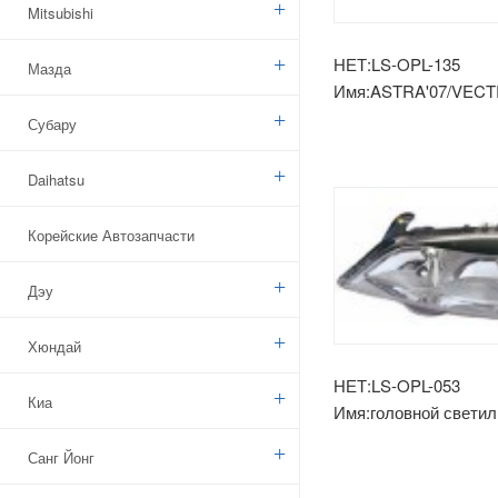
Mitsubishi
НЕТ:LS-OPL-135
Мазда
Имя:ASTRA'07/VECT
ФОНАРЬ БЕЛЫЙ
Субару
ЭЛЕКТРИЧЕСКИЙ
Daihatsu
Корейские Автозапчасти
Дэу
Хюндай
НЕТ:LS-OPL-053
Киа
Имя:головной светиль
'98
Санг Йонг