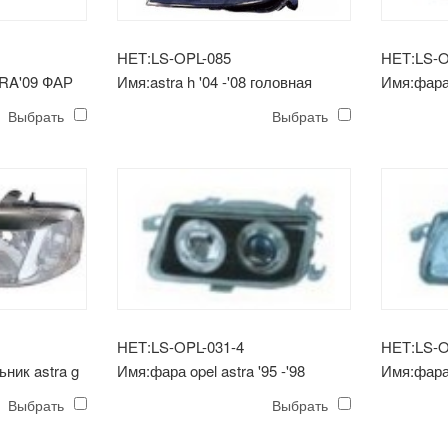
НЕТ:LS-OPL-085
НЕТ:LS-O
RA'09 ФАР
Имя:astra h '04 -'08 головная
Имя:фара 
лампа балк
лемс)
Выбрать
Выбрать
НЕТ:LS-OPL-031-4
НЕТ:LS-O
ник astra g
Имя:фара opel astra '95 -'98
Имя:фара 
(хрустальный, черный, черный)
(хрустал
Выбрать
Выбрать