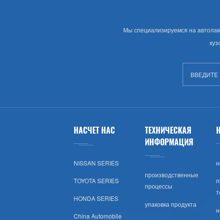
Тойота (США)
Мы специализируемся на автолампе
Хонда (США)
куз
Nissan (США)
Шевроле (США)
Субару (США)
НАСЧЕТ НАС
ТЕХНИЧЕСКАЯ
Мазда (США)
ИНФОРМАЦИЯ
Мицубиси (США)
NISSAN SERIES
н
производственные
TOYOTA SERIES
п
Хюндай (США)
процессы
т
HONDA SERIES
упаковка продукта
Крайслер Сша
н
China Automobile