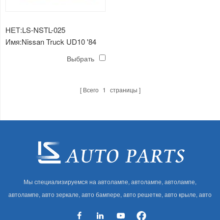
НЕТ:LS-NSTL-025
Имя:Nissan Truck UD10 '84
легкий корпус
Выбрать
Всего
1
страницы
Мы специализируемся на автолампе, автолампе, автолампе,
автолампе, авто зеркале, авто бампере, авто решетке, авто крыле, авто
капоте, авто кузове и т. Д. И автоаксессуарах. Имея много
автозапчастей для Audi, VW, Benz, BMW