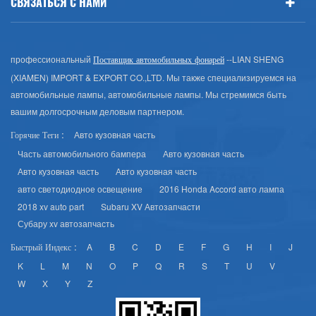
СВЯЗАТЬСЯ С НАМИ
профессиональный
--LIAN SHENG
Поставщик автомобильных фонарей
(XIAMEN) IMPORT & EXPORT CO.,LTD. Мы также специализируемся на
автомобильные лампы, автомобильные лампы. Мы стремимся быть
вашим долгосрочным деловым партнером.
Авто кузовная часть
Горячие Теги :
Часть автомобильного бампера
Авто кузовная часть
Авто кузовная часть
Авто кузовная часть
авто светодиодное освещение
2016 Honda Accord авто лампа
2018 xv auto part
Subaru XV Автозапчасти
Субару xv автозапчасть
A
B
C
D
E
F
G
H
I
J
Быстрый Индекс :
K
L
M
N
O
P
Q
R
S
T
U
V
W
X
Y
Z