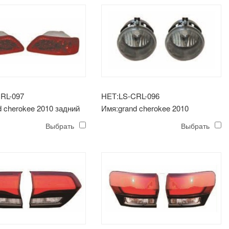
RL-097
НЕТ:LS-CRL-096
d cherokee 2010 задний
Имя:grand cherokee 2010
уманный фонарь
противотуманная фара в сборе
Выбрать
Выбрать
правая = левая