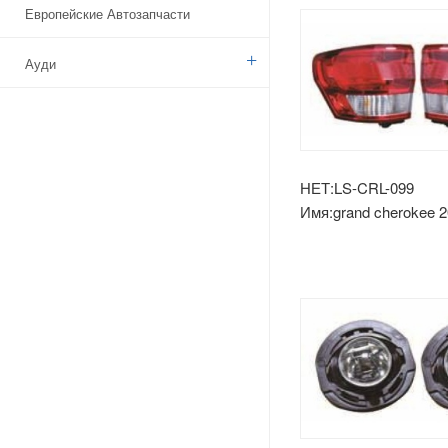
Европейские Автозапчасти
Ауди
Бенз
БМВ
НЕТ:LS-CRL-099
Имя:grand cherokee 
Ситроен
фонарь внешний
Дачия
Указ
Брод
Камаз