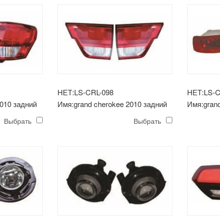
НЕТ:LS-CRL-098
НЕТ:LS-C
2010 задний
Имя:grand cherokee 2010 задний
Имя:gran
фонарь
противот
Выбрать
Выбрать