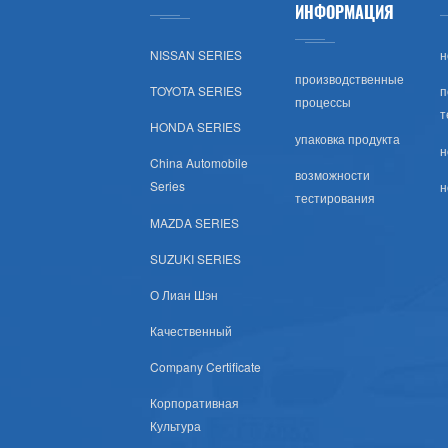
ИНФОРМАЦИЯ
Тойота (США)
NISSAN SERIES
н
Хонда (США)
производственные
TOYOTA SERIES
п
процессы
т
Nissan (США)
HONDA SERIES
упаковка продукта
н
China Automobile
Шевроле (США)
возможности
Series
н
тестирования
Субару (США)
MAZDA SERIES
SUZUKI SERIES
Мазда (США)
О Лиан Шэн
Мицубиси (США)
Качественный
Company Certificate
Хюндай (США)
Корпоративная
Крайслер Сша
Культура