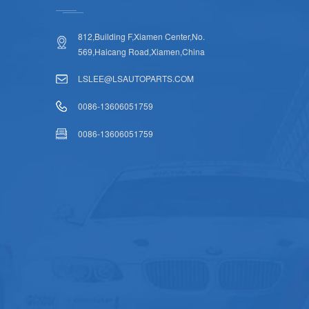
812,Building F,Xiamen Center,No.
569,Haicang Road,Xiamen,China
LSLEE@LSAUTOPARTS.COM
0086-13606051759
0086-13606051759