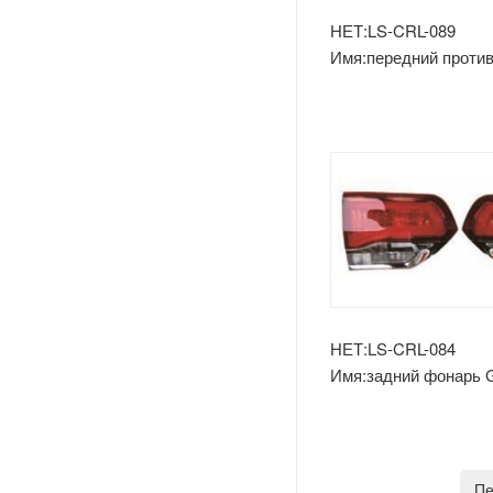
Лады
НЕТ:LS-CRL-089
Имя:передний проти
Opel
фонарь grand cheroke
Peugeot
Шкода
Рулевое Колесо
Renault
Volvo
НЕТ:LS-CRL-084
Имя:задний фонарь 
Cherokee’14 внутри
Оч.сл.
IKCO
Пе