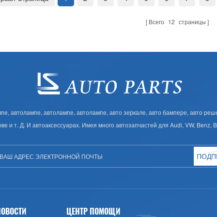
Всего
12
страницы
, автолампе, автолампе, автолампе, авто зеркале, авто бампере, авто решет
ове и т. Д. И автоаксессуарах. Имея много автозапчастей для Audi, VW, Benz,
ПОДП
НОВОСТИ
ЦЕНТР ПОМОЩИ