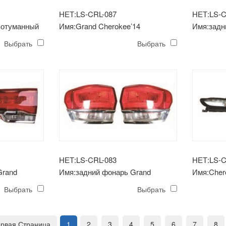
НЕТ:LS-CRL-087
НЕТ:LS-C
вотуманный
Имя:Grand Cherokee’14
Имя:задн
e’17
противотуманная фара
Cherokee
Выбрать
Выбрать
НЕТ:LS-CRL-083
НЕТ:LS-C
Grand
Имя:задний фонарь Grand
Имя:Cher
Cherokee’14 наружный
(белая с
Выбрать
Выбрать
рвая Страница
1
2
3
4
5
6
7
8