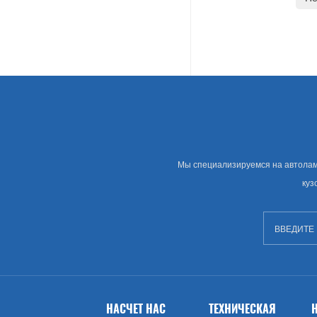
Land Rover
Американские Автозапчасти
Грамм
Chevrolet
Крайслера
Мы специализируемся на автолампе
куз
Сша Рынок Автозапчастей
Изворачиваться
GMC
Брод (США)
НАСЧЕТ НАС
ТЕХНИЧЕСКАЯ