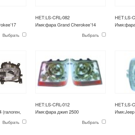
НЕТ:LS-CRL-082
НЕТ:LS-C
okee’17
Имя:фара Grand Cherokee’14
Имя:фара
Выбрать
Выбрать
НЕТ:LS-CRL-012
НЕТ:LS-C
 (галоген,
Имя:фара джип 2500
Имя:Jeep 
ка)
головна
Выбрать
Выбрать