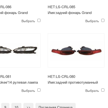
RL-086
НЕТ:LS-CRL-085
ий фонарь Grand
Имя:задний фонарь Grand
’14, черный
Cherokee’14 внешний черный
Выбрать
Выбрать
RL-081
НЕТ:LS-CRL-080
okee'14 рулевая лампа
Имя:задний противотуманный
торона)
фонарь cherokee'14
Выбрать
Выбрать
9
10
>>
Последняя Страница