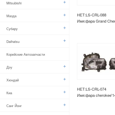
Mitsubishi
НЕТ:LS-CRL-088
Мазда
Имя:фара Grand Cher
Субару
Daihatsu
Корейские Автозапчасти
Дэу
Хюндай
НЕТ:LS-CRL-074
Киа
Имя:фара cherokee'14
хромированная отдел
Санг Йонг