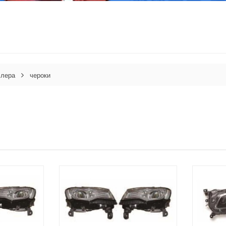
слера
чероки