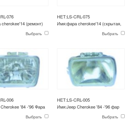
RL-076
НЕТ:LS-CRL-075
 cherokee'14 (ремонт)
Имя:фара cherokee'14 (скрытая,
хромированная отделка)
Выбрать
Выбрать
RL-006
НЕТ:LS-CRL-005
Cherokee '84 -'96 Фара
Имя:Jeep Cherokee '84 -'96 фар
я (хрустальная)
Выбрать
Выбрать