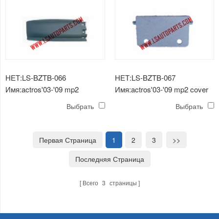
НЕТ:LS-BZTB-066
НЕТ:LS-BZTB-067
Имя:actros'03-'09 mp2
Имя:actros'03-'09 mp2 cover
нижний угол бампера
Выбрать
Выбрать
Первая Страница
1
2
3
>>
Последняя Страница
Всего
3
страницы