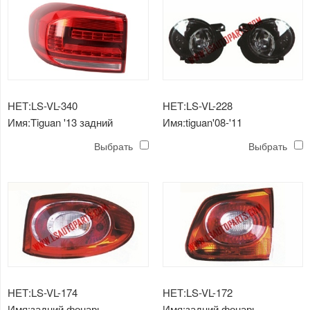
НЕТ:LS-VL-340
НЕТ:LS-VL-228
Имя:Tiguan '13 задний
Имя:tiguan'08-'11
фонарь светодиодный
противотуманная фара
Выбрать
Выбрать
НЕТ:LS-VL-174
НЕТ:LS-VL-172
Имя:задний фонарь
Имя:задний фонарь