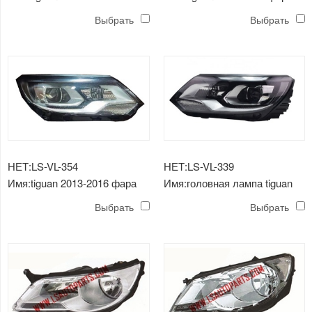
головной светильник полный
спрятана
Выбрать
Выбрать
светодиод
НЕТ:LS-VL-354
НЕТ:LS-VL-339
Имя:tiguan 2013-2016 фара
Имя:головная лампа tiguan
спрятана
'13
Выбрать
Выбрать