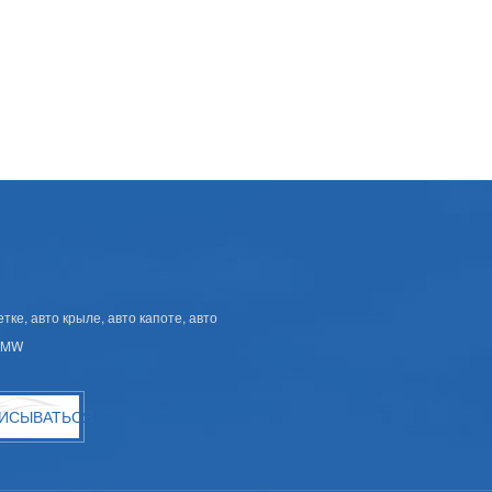
ке, авто крыле, авто капоте, авто
 BMW
ИСЫВАТЬСЯ