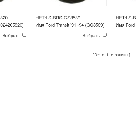
5820
НЕТ:LS-BRS-GS8539
НЕТ:LS-
0024205820)
Имя:Ford Transit '91 -94 (GS8539)
Имя:Ford 
Выбрать
Выбрать
Всего
1
страницы