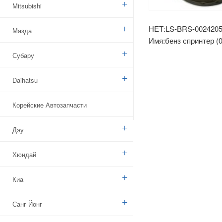
Mitsubishi
НЕТ:LS-BRS-002420
Мазда
Имя:бенз спринтер (
Субару
Daihatsu
Корейские Автозапчасти
Дэу
Хюндай
Киа
Санг Йонг