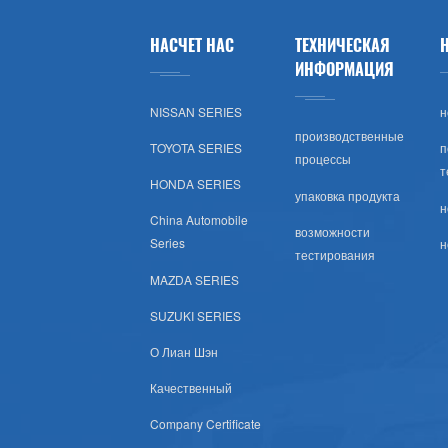
Лады
НАСЧЕТ НАС
ТЕХНИЧЕСКАЯ
Opel
ИНФОРМАЦИЯ
NISSAN SERIES
н
Peugeot
производственные
TOYOTA SERIES
п
процессы
Шкода
т
HONDA SERIES
упаковка продукта
н
Рулевое Колесо
China Automobile
возможности
Series
н
тестирования
Renault
MAZDA SERIES
Volvo
SUZUKI SERIES
О Лиан Шэн
Оч.сл.
Качественный
IKCO
Company Certificate