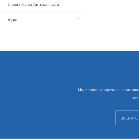
Европейские Автозапчасти
Ауди
Бенз
БМВ
Ситроен
Дачия
Мы специализируемся на автолампе
Указ
куз
Брод
Камаз