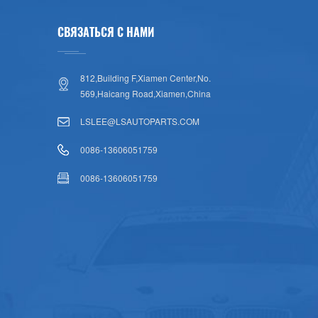
СВЯЗАТЬСЯ С НАМИ
812,Building F,Xiamen Center,No.
569,Haicang Road,Xiamen,China
LSLEE@LSAUTOPARTS.COM
0086-13606051759
0086-13606051759