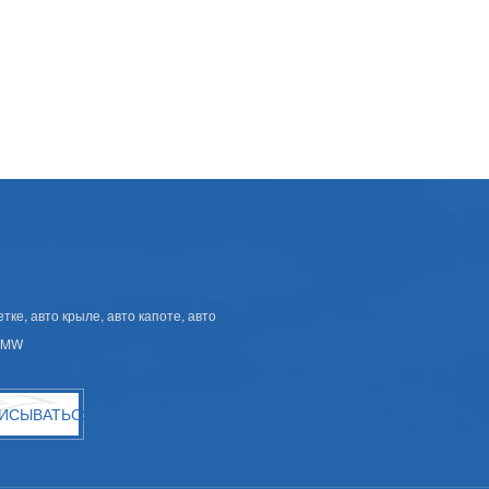
ке, авто крыле, авто капоте, авто
 BMW
ИСЫВАТЬСЯ