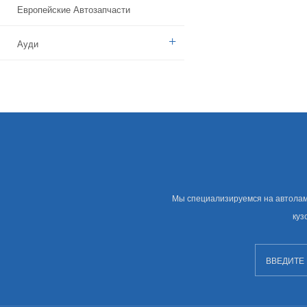
Европейские Автозапчасти
Ауди
Бенз
БМВ
Ситроен
Дачия
Мы специализируемся на автолампе
Указ
куз
Брод
Камаз