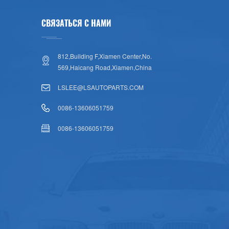
СВЯЗАТЬСЯ С НАМИ
812,Building F,Xiamen Center,No.
569,Haicang Road,Xiamen,China
LSLEE@LSAUTOPARTS.COM
0086-13606051759
0086-13606051759