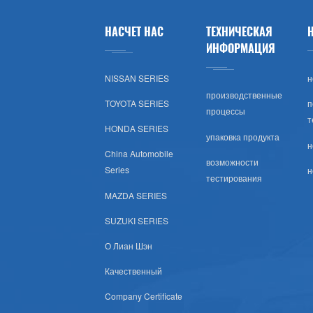
Лады
НАСЧЕТ НАС
ТЕХНИЧЕСКАЯ
Opel
ИНФОРМАЦИЯ
NISSAN SERIES
н
Peugeot
производственные
TOYOTA SERIES
п
процессы
Шкода
т
HONDA SERIES
упаковка продукта
н
Рулевое Колесо
China Automobile
возможности
Series
н
тестирования
Renault
MAZDA SERIES
Volvo
SUZUKI SERIES
О Лиан Шэн
Оч.сл.
Качественный
IKCO
Company Certificate