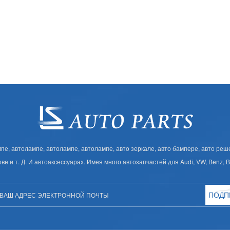
, автолампе, автолампе, автолампе, авто зеркале, авто бампере, авто решет
ове и т. Д. И автоаксессуарах. Имея много автозапчастей для Audi, VW, Benz,
ПОДП