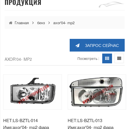
ПРОДУКЦИЯ
Главная
бенз
axor'04- mp2
ЗАПРОС СЕЙЧАС
Посмотреть :
AXOR'04- MP2
НЕТ:LS-BZTL-014
НЕТ:LS-BZTL-013
Имя:axor'04- mp2 фара
Имя:axor'04- mp2 фара