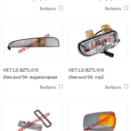
Выбрать
Выбрать
НЕТ:LS-BZTL-015
НЕТ:LS-BZTL-016
Имя:axor'04- индикаторная
Имя:axor'04- mp2
лампа mp2
противотуманная фара
Выбрать
Выбрать