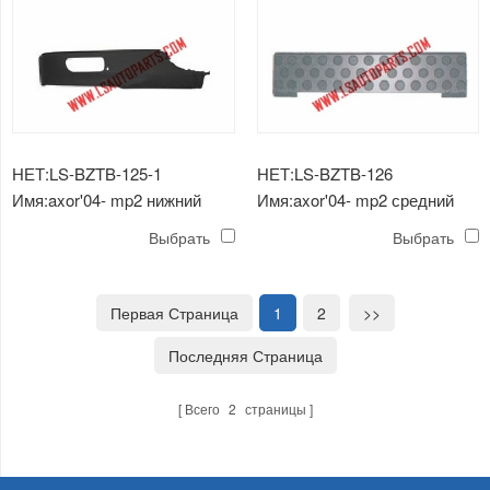
НЕТ:LS-BZTB-125-1
НЕТ:LS-BZTB-126
Имя:axor'04- mp2 нижний
Имя:axor'04- mp2 средний
бампер спойлер
бампер
Выбрать
Выбрать
Первая Страница
1
2
>>
Последняя Страница
Всего
2
страницы