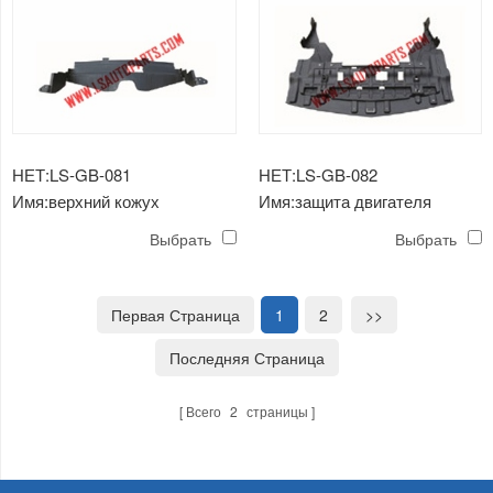
НЕТ:LS-GB-081
НЕТ:LS-GB-082
Имя:верхний кожух
Имя:защита двигателя
конденсатора mokka'12
mokka'12 нижняя
Выбрать
Выбрать
Первая Страница
1
2
>>
Последняя Страница
Всего
2
страницы