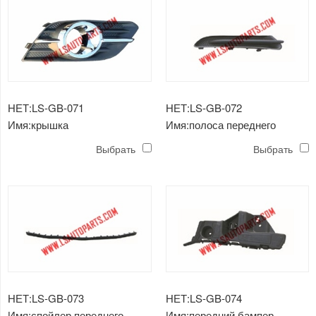
НЕТ:LS-GB-071
НЕТ:LS-GB-072
Имя:крышка
Имя:полоса переднего
противотуманной фары
бампера mokka'12
Выбрать
Выбрать
mokka'12
НЕТ:LS-GB-073
НЕТ:LS-GB-074
Имя:спойлер переднего
Имя:передний бампер