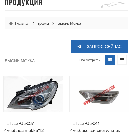
ПРОДУКЦИЯ
Главная
грамм
Бьюик Мокка
ЗАПРОС СЕЙЧАС
Посмотреть :
БЬЮИК МОККА
НЕТ:LS-GL-037
НЕТ:LS-GL-041
Имя:фара mokka'12
Имя:боковой светильник