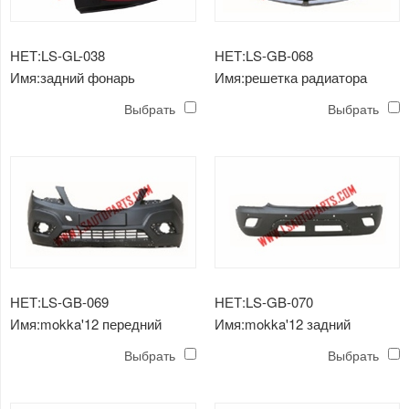
НЕТ:LS-GL-038
НЕТ:LS-GB-068
Имя:задний фонарь
Имя:решетка радиатора
mokka'12
mokka'12
Выбрать
Выбрать
НЕТ:LS-GB-069
НЕТ:LS-GB-070
Имя:mokka'12 передний
Имя:mokka'12 задний
бампер
бампер
Выбрать
Выбрать