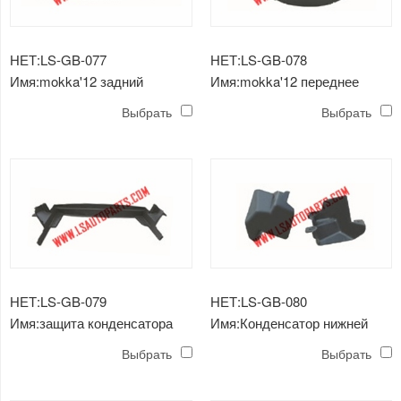
НЕТ:LS-GB-077
НЕТ:LS-GB-078
Имя:mokka'12 задний
Имя:mokka'12 переднее
бампер спойлер
крыло внутреннее
Выбрать
Выбрать
НЕТ:LS-GB-079
НЕТ:LS-GB-080
Имя:защита конденсатора
Имя:Конденсатор нижней
mokka'12 нижняя
защитной пластины
Выбрать
Выбрать
mokka'12