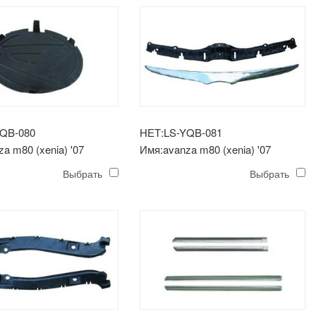
YQB-080
НЕТ:LS-YQB-081
a m80 (xenia) '07
Имя:avanza m80 (xenia) '07
молдинг капота
Выбрать
Выбрать