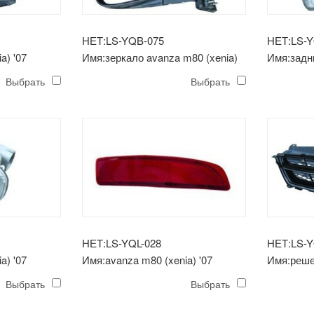
НЕТ:LS-YQB-075
НЕТ:LS-Y
a) '07
Имя:зеркало avanza m80 (xenia)
Имя:задн
'07
(xenia) '0
Выбрать
Выбрать
НЕТ:LS-YQL-028
НЕТ:LS-
a) '07
Имя:avanza m80 (xenia) '07
Имя:реше
задний бампер
(ксения) 
Выбрать
Выбрать