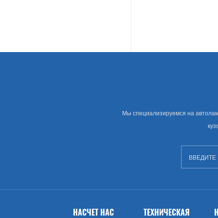
Land Rover
Американские Автозапчасти
Грамм
Chevrolet
Крайслера
Мы специализируемся на автолампе
куз
Сша Рынок Автозапчастей
Изворачиваться
GMC
Брод (США)
НАСЧЕТ НАС
ТЕХНИЧЕСКАЯ