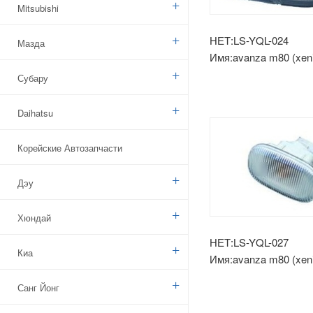
Mitsubishi
НЕТ:LS-YQL-024
Мазда
Имя:avanza m80 (xeni
головной свет
Субару
Daihatsu
Корейские Автозапчасти
Дэу
Хюндай
НЕТ:LS-YQL-027
Киа
Имя:avanza m80 (xeni
боковая лампа
Санг Йонг