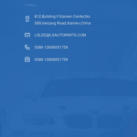
812,Building F,Xiamen Center,No.
569,Haicang Road,Xiamen,China
LSLEE@LSAUTOPARTS.COM
0086-13606051759
0086-13606051759