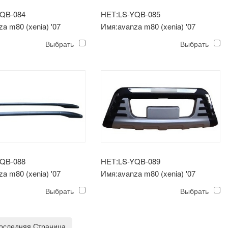
YQB-084
НЕТ:LS-YQB-085
a m80 (xenia) '07
Имя:avanza m80 (xenia) '07
н заднего бампера
молдинг
Выбрать
Выбрать
YQB-088
НЕТ:LS-YQB-089
a m80 (xenia) '07
Имя:avanza m80 (xenia) '07
 полка
защита переднего бампера
Выбрать
Выбрать
оследняя Страница