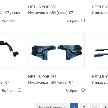
НЕТ:LS-YQB-083
НЕТ:LS-
a) '07 доска
Имя:avanza m80 (xenia) '07
Имя:avanz
передний бампер
кронштей
Выбрать
Выбрать
НЕТ:LS-YQB-087
НЕТ:LS-
a) '07
Имя:avanza m80 (xenia) '07
Имя:avanz
е крыло
заднее внутреннее крыло
багажная
Выбрать
Выбрать
Первая Страница
1
2
>>
П