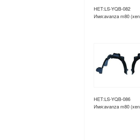
Лады
НЕТ:LS-YQB-082
Имя:avanza m80 (xeni
Opel
объявлений
Peugeot
Шкода
Рулевое Колесо
Renault
Volvo
НЕТ:LS-YQB-086
Имя:avanza m80 (xeni
переднее внутренне
Оч.сл.
IKCO