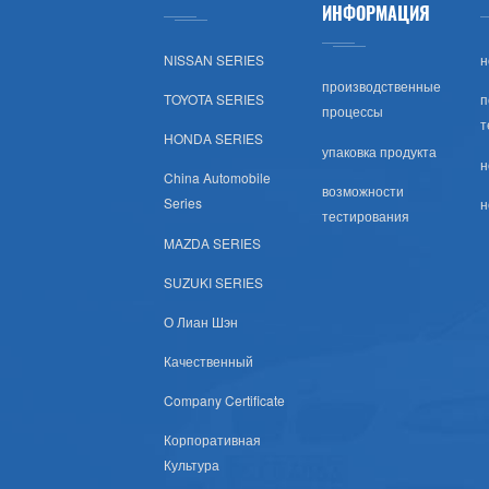
ИНФОРМАЦИЯ
Тойота (США)
NISSAN SERIES
н
Хонда (США)
производственные
TOYOTA SERIES
п
процессы
т
Nissan (США)
HONDA SERIES
упаковка продукта
н
China Automobile
Шевроле (США)
возможности
Series
н
тестирования
Субару (США)
MAZDA SERIES
SUZUKI SERIES
Мазда (США)
О Лиан Шэн
Мицубиси (США)
Качественный
Company Certificate
Хюндай (США)
Корпоративная
Крайслер Сша
Культура