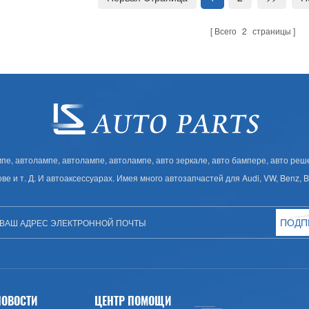
Всего
2
страницы
, автолампе, автолампе, автолампе, авто зеркале, авто бампере, авто решет
ове и т. Д. И автоаксессуарах. Имея много автозапчастей для Audi, VW, Benz,
ПОДП
НОВОСТИ
ЦЕНТР ПОМОЩИ