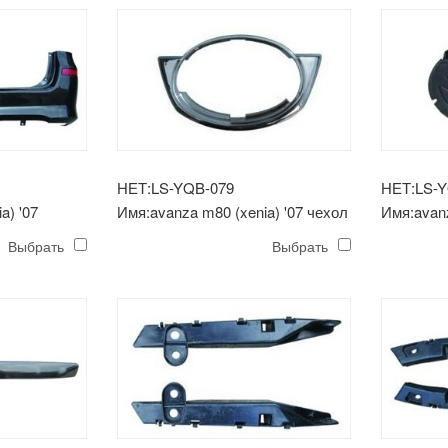
НЕТ:LS-YQB-079
НЕТ:LS-
a) '07
Имя:avanza m80 (xenia) '07 чехол
Имя:avanz
с логотипом
логотип
Выбрать
Выбрать