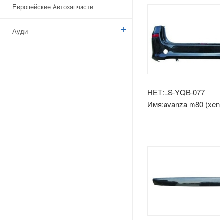
Европейские Автозапчасти
Ауди
Бенз
БМВ
НЕТ:LS-YQB-077
Имя:avanza m80 (xeni
Ситроен
задний бампер
Дачия
Указ
Брод
Камаз