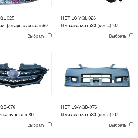
QL-025
НЕТ:LS-YQL-026
ий фонарь avanza m80
Имя:avanza m80 (xenia) '07
7
противотуманная фара
Выбрать
Выбрать
YQB-078
НЕТ:LS-YQB-076
тка avanza m80
Имя:avanza m80 (xenia) '07
'07
передний бампер
Выбрать
Выбрать