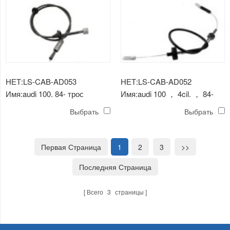
НЕТ:LS-CAB-AD053
НЕТ:LS-CAB-AD052
Имя:audi 100. 84- трос
Имя:audi 100 ， 4cil. ， 84-
спидометра
трос выключения сцепления
Выбрать
Выбрать
Первая Страница
1
2
3
>>
Последняя Страница
Всего
3
страницы