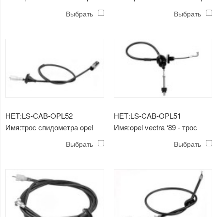
ручного тормоза 1.4-1.8
ручного тормоза
Выбрать
Выбрать
НЕТ:LS-CAB-OPL52
НЕТ:LS-CAB-OPL51
Имя:трос спидометра opel
Имя:opel vectra ‘89 - трос
vectra 1.8-2.0
выключения сцепления
Выбрать
Выбрать