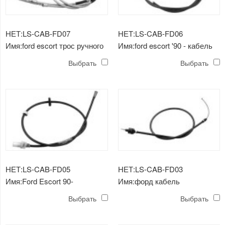
НЕТ:LS-CAB-FD07
НЕТ:LS-CAB-FD06
Имя:ford escort трос ручного
Имя:ford escort '90 - кабель
тормоза
для измерения скорости
Выбрать
Выбрать
НЕТ:LS-CAB-FD05
НЕТ:LS-CAB-FD03
Имя:Ford Escort 90-
Имя:форд кабель
спидометр трос
Выбрать
Выбрать