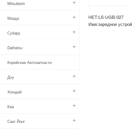
Mitsubishi
НЕТ:LS-UGB-027
Мазда
Имя:зарядное устройс
решетка хромирован
Субару
Daihatsu
Корейские Автозапчасти
Дэу
Хюндай
Киа
Санг Йонг