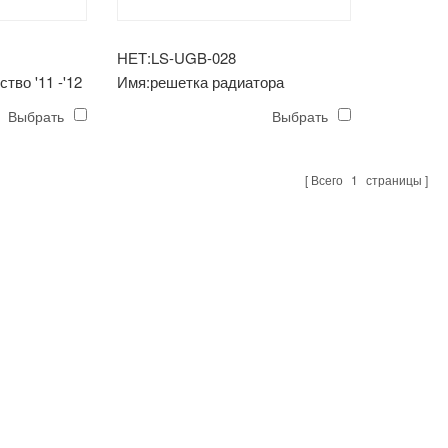
НЕТ:LS-UGB-028
тво '11 -'12
Имя:решетка радиатора
ная
avenger'08-'09 хромированная
Выбрать
Выбрать
Всего
1
страницы