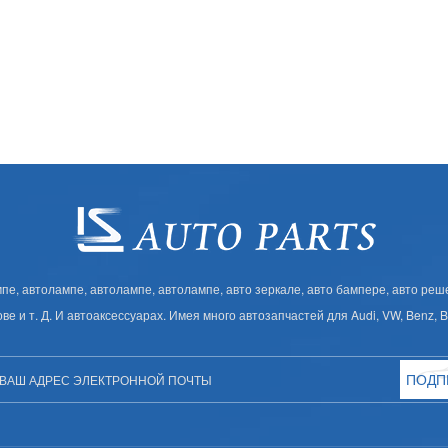
, автолампе, автолампе, автолампе, авто зеркале, авто бампере, авто решет
ове и т. Д. И автоаксессуарах. Имея много автозапчастей для Audi, VW, Benz,
ПОДП