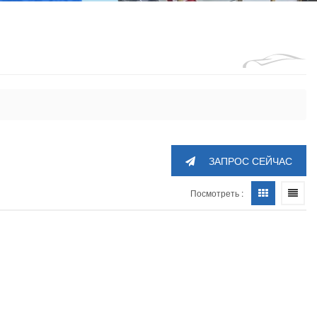
1360605
ЗАПРОС СЕЙЧАС
Посмотреть :