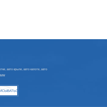
ке, авто крыле, авто капоте, авто
 BMW
ИСЫВАТЬСЯ