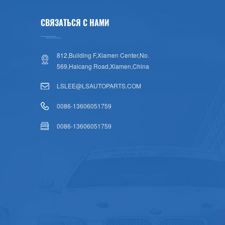
СВЯЗАТЬСЯ С НАМИ
812,Building F,Xiamen Center,No.
569,Haicang Road,Xiamen,China
LSLEE@LSAUTOPARTS.COM
0086-13606051759
0086-13606051759