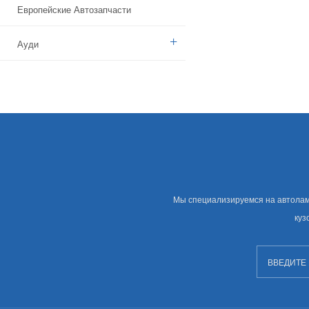
Европейские Автозапчасти
Ауди
Бенз
БМВ
Ситроен
Дачия
Мы специализируемся на автолампе
Указ
куз
Брод
Камаз