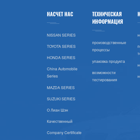
Лады
НАСЧЕТ НАС
ТЕХНИЧЕСКАЯ
Opel
ИНФОРМАЦИЯ
NISSAN SERIES
н
Peugeot
производственные
TOYOTA SERIES
п
процессы
Шкода
т
HONDA SERIES
упаковка продукта
н
Рулевое Колесо
China Automobile
возможности
Series
н
тестирования
Renault
MAZDA SERIES
Volvo
SUZUKI SERIES
О Лиан Шэн
Оч.сл.
Качественный
IKCO
Company Certificate