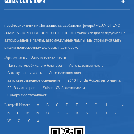
СВЯЗАТЬСЯ С НАМИ
профессиональный
--LIAN SHENG
Поставщик автомобильных фонарей
(XIAMEN) IMPORT & EXPORT CO.,LTD. Мы также специализируемся на
автомобильные лампы, автомобильные лампы. Мы стремимся быть
вашим долгосрочным деловым партнером.
Авто кузовная часть
Горячие Теги :
Часть автомобильного бампера
Авто кузовная часть
Авто кузовная часть
Авто кузовная часть
авто светодиодное освещение
2016 Honda Accord авто лампа
2018 xv auto part
Subaru XV Автозапчасти
Субару xv автозапчасть
A
B
C
D
E
F
G
H
I
J
Быстрый Индекс :
K
L
M
N
O
P
Q
R
S
T
U
V
W
X
Y
Z