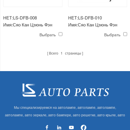
НЕТ:LS-DFB-008
НЕТ:LS-DFB-010
Имя:Сяо Кан Цзюнь Фэн
Имя:Сяо Кан Цзюнь Фэн
решетка
колесо лоб
Выбрать
Выбрать
Всего
1
страницы
Мы специализируемся на автолампе, автолампе, автолампе,
автолампе, авто зеркале, авто бампере, авто решетке, авто крыле, авто
капоте, авто кузове и т. Д. И автоаксессуарах. Имея много
автозапчастей для Audi, VW, Benz, BMW