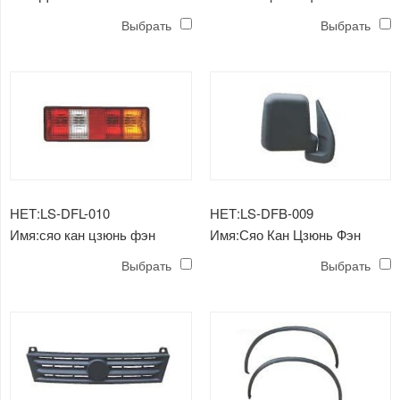
Головная лампа
противотуманная фара
Выбрать
Выбрать
НЕТ:LS-DFL-010
НЕТ:LS-DFB-009
Имя:сяо кан цзюнь фэн
Имя:Сяо Кан Цзюнь Фэн
задний фонарь
зеркало
Выбрать
Выбрать