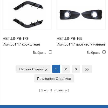
НЕТ:LS-PB-178
НЕТ:LS-PB-165
Имя:301'17 кронштейн
Имя:301'17 противотуманная
переднего бампера
фара
Выбрать
Выбрать
Первая Страница
1
2
3
>>
Последняя Страница
Всего
3
страницы