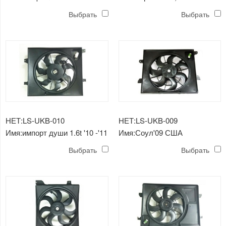
налобный фонарь модель
вентилятор в сборе для
Выбрать
Выбрать
сша
радиатора
НЕТ:LS-UKB-010
НЕТ:LS-UKB-009
Имя:импорт души 1.6t '10 -'11
Имя:Соул'09 США
США вентилятор в сборе
вентилятор в сборе для
Выбрать
Выбрать
для двойного
двойного