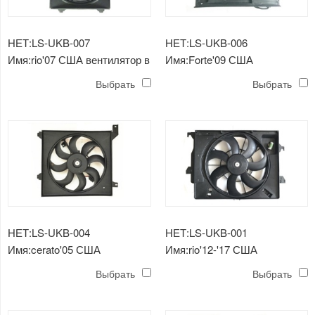
НЕТ:LS-UKB-007
НЕТ:LS-UKB-006
Имя:rio'07 США вентилятор в
Имя:Forte'09 США
сборе для радиатора
вентилятор в сборе для
Выбрать
Выбрать
двойного
НЕТ:LS-UKB-004
НЕТ:LS-UKB-001
Имя:cerato'05 США
Имя:rio'12-'17 США
вентилятор в сборе для
вентилятор в сборе для
Выбрать
Выбрать
радиатора
двойного