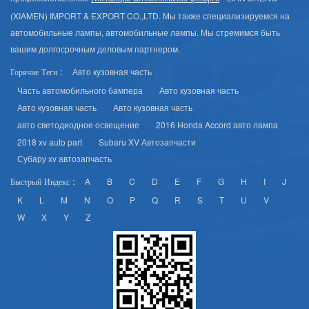
(XIAMEN) IMPORT & EXPORT CO.,LTD. Мы также специализируемся на
автомобильные лампы, автомобильные лампы. Мы стремимся быть
вашим долгосрочным деловым партнером.
Авто кузовная часть
Горячие Теги :
Часть автомобильного бампера
Авто кузовная часть
Авто кузовная часть
Авто кузовная часть
авто светодиодное освещение
2016 Honda Accord авто лампа
2018 xv auto part
Subaru XV Автозапчасти
Субару xv автозапчасть
A
B
C
D
E
F
G
H
I
J
Быстрый Индекс :
K
L
M
N
O
P
Q
R
S
T
U
V
W
X
Y
Z