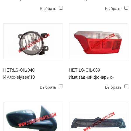
лампа
лампа
Выбрать
Выбрать
НЕТ:LS-CIL-040
НЕТ:LS-CIL-039
Имя:c-elysee'13
Имя:задний фонарь c-
противотуманная фара
elysee'13
Выбрать
Выбрать