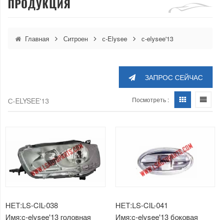
ПРОДУКЦИЯ
Главная
Ситроен
с-Elysee
с-elysee'13
ЗАПРОС СЕЙЧАС
Посмотреть :
С-ELYSEE'13
НЕТ:LS-CIL-038
НЕТ:LS-CIL-041
Имя:c-elysee'13 головная
Имя:c-elysee'13 боковая