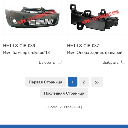
НЕТ:LS-CIB-036
НЕТ:LS-CIB-037
Имя:бампер c-elysee'13
Имя:Опора задних фонарей
завершен
c-elysee'13
Выбрать
Выбрать
Первая Страница
1
2
>>
Последняя Страница
Всего
2
страницы