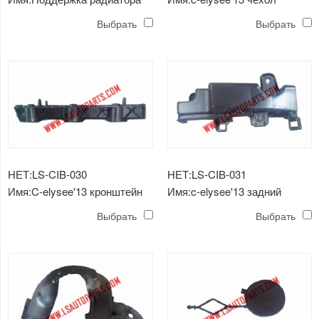
c-elysee'13
противотуманных фар
Выбрать
Выбрать
НЕТ:LS-CIB-030
НЕТ:LS-CIB-031
Имя:C-elysee'13 кронштейн
Имя:c-elysee'13 задний
заднего бампера
фонарь
Выбрать
Выбрать