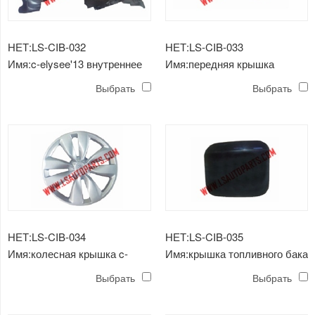
НЕТ:LS-CIB-032
НЕТ:LS-CIB-033
Имя:c-elysee'13 внутреннее
Имя:передняя крышка
крыло
прицепа c-elysee'13
Выбрать
Выбрать
НЕТ:LS-CIB-034
НЕТ:LS-CIB-035
Имя:колесная крышка c-
Имя:крышка топливного бака
elysee'13
c-elysee'13
Выбрать
Выбрать