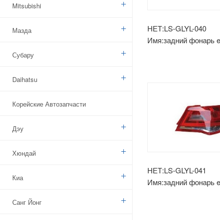
Mitsubishi
НЕТ:LS-GLYL-040
Мазда
Имя:задний фонарь 
ev'14 (седан)
Субару
Daihatsu
Корейские Автозапчасти
Дэу
Хюндай
НЕТ:LS-GLYL-041
Киа
Имя:задний фонарь 
ev'14 (хэтчбек)
Санг Йонг