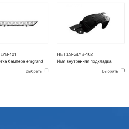
LYB-101
НЕТ:LS-GLYB-102
тка бампера emgrand
Имя:внутренняя подкладка
emgrand ec7 ev'14
Выбрать
Выбрать