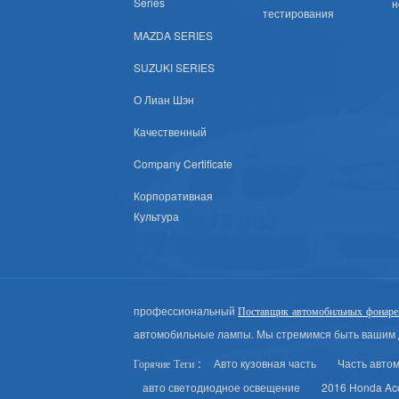
Series
н
тестирования
Land Rover
MAZDA SERIES
Американские Автозапчасти
SUZUKI SERIES
О Лиан Шэн
Грамм
Качественный
Chevrolet
Company Certificate
Крайслера
Корпоративная
Культура
Сша Рынок Автозапчастей
Изворачиваться
профессиональный
Поставщик автомобильных фонаре
GMC
автомобильные лампы. Мы стремимся быть вашим 
Авто кузовная часть
Часть авто
Горячие Теги :
Брод (США)
авто светодиодное освещение
2016 Honda Ac