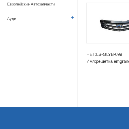
Европейские Автозапчасти
Ауди
Бенз
БМВ
НЕТ:LS-GLYB-099
Имя:решетка emgrand
Ситроен
Дачия
Указ
Брод
Камаз