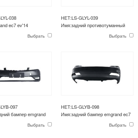
LYL-038
НЕТ:LS-GLYL-039
and ec7 ev'14
Имя:задний противотуманный
уманная фара
фонарь emgrand ec7 ev'14
Выбрать
Выбрать
LYB-097
НЕТ:LS-GLYB-098
дний бампер emgrand
Имя:задний бампер emgrand ec7
ev'14
Выбрать
Выбрать