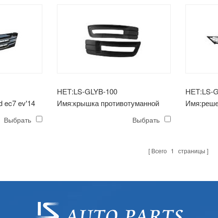
НЕТ:LS-GLYB-100
НЕТ:LS-G
 ec7 ev'14
Имя:крышка противотуманной
Имя:реше
фары emgrand ec7 ev'14
ec7 ev'14
Выбрать
Выбрать
Всего
1
страницы