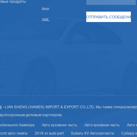
овые продукты
блог
XML
--LIAN SHENG (XIAMEN) IMPORT & EXPORT CO.,LTD. Мы также специализир
й
долгосрочным деловым партнером.
мобильного бампера
Авто кузовная часть
Авто кузовная часть
Авто 
cord авто лампа
2018 xv auto part
Subaru XV Автозапчасти
Субару x