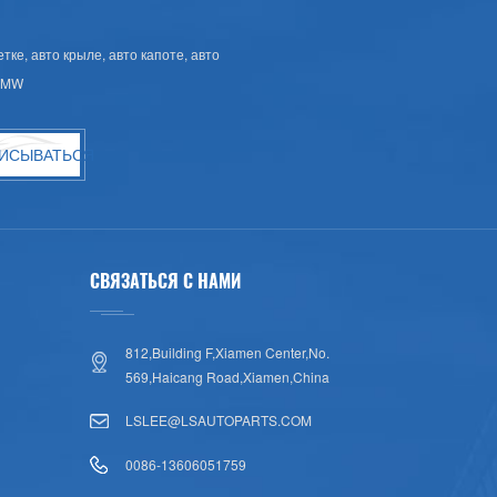
ке, авто крыле, авто капоте, авто
 BMW
ИСЫВАТЬСЯ
СВЯЗАТЬСЯ С НАМИ
812,Building F,Xiamen Center,No.
569,Haicang Road,Xiamen,China
LSLEE@LSAUTOPARTS.COM
0086-13606051759