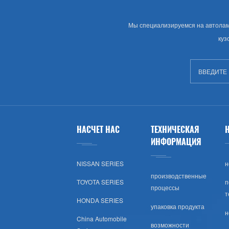
Лады
Мы специализируемся на автолампе
Opel
куз
Peugeot
Шкода
Рулевое Колесо
НАСЧЕТ НАС
ТЕХНИЧЕСКАЯ
Renault
ИНФОРМАЦИЯ
Volvo
NISSAN SERIES
н
производственные
TOYOTA SERIES
п
Оч.сл.
процессы
т
HONDA SERIES
упаковка продукта
IKCO
н
China Automobile
возможности