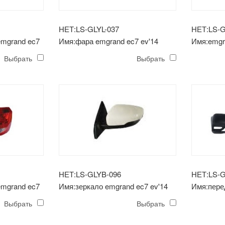
НЕТ:LS-GLYL-037
НЕТ:LS-G
emgrand ec7
Имя:фара emgrand ec7 ev'14
Имя:emgr
противот
Выбрать
Выбрать
НЕТ:LS-GLYB-096
НЕТ:LS-G
emgrand ec7
Имя:зеркало emgrand ec7 ev'14
Имя:пере
ec7 ev'14
Выбрать
Выбрать