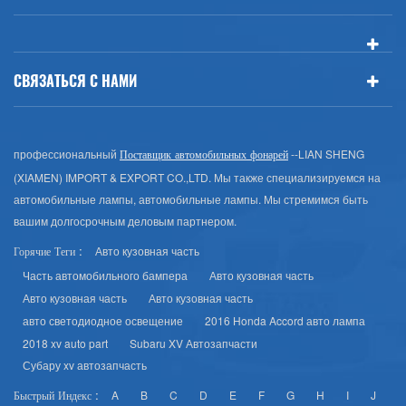
СВЯЗАТЬСЯ С НАМИ
профессиональный
--LIAN SHENG
Поставщик автомобильных фонарей
(XIAMEN) IMPORT & EXPORT CO.,LTD. Мы также специализируемся на
автомобильные лампы, автомобильные лампы. Мы стремимся быть
вашим долгосрочным деловым партнером.
Авто кузовная часть
Горячие Теги :
Часть автомобильного бампера
Авто кузовная часть
Авто кузовная часть
Авто кузовная часть
авто светодиодное освещение
2016 Honda Accord авто лампа
2018 xv auto part
Subaru XV Автозапчасти
Субару xv автозапчасть
A
B
C
D
E
F
G
H
I
J
Быстрый Индекс :