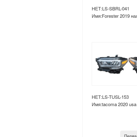
Лады
НЕТ:LS-SBRL-041
Имя:Forester 2019 н
Opel
фонарь (w / led drl) 
Peugeot
Шкода
Рулевое Колесо
Renault
Volvo
НЕТ:LS-TUSL-153
Имя:tacoma 2020 us
фонарь (se)
Оч.сл.
IKCO
Перва