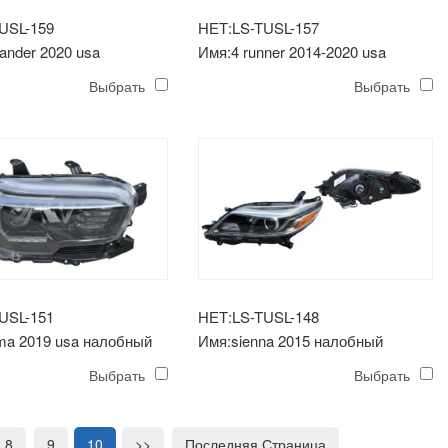
USL-159
НЕТ:LS-TUSL-157
ander 2020 usa
Имя:4 runner 2014-2020 usa
 фонарь (le)
налобный фонарь
Выбрать
Выбрать
USL-151
НЕТ:LS-TUSL-148
ma 2019 usa налобный
Имя:sienna 2015 налобный
фонарь (USA, LE, черный)
Выбрать
Выбрать
8
9
10
>>
Последняя Страница