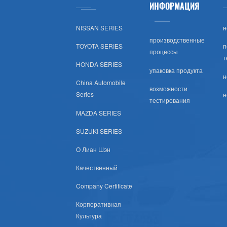
ИНФОРМАЦИЯ
Тойота (США)
NISSAN SERIES
н
Хонда (США)
производственные
TOYOTA SERIES
п
процессы
т
Nissan (США)
HONDA SERIES
упаковка продукта
н
China Automobile
Шевроле (США)
возможности
Series
н
тестирования
Субару (США)
MAZDA SERIES
SUZUKI SERIES
Мазда (США)
О Лиан Шэн
Мицубиси (США)
Качественный
Company Certificate
Хюндай (США)
Корпоративная
Крайслер Сша
Культура