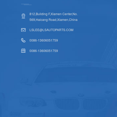
812,Building F,Xiamen Center,No.
569,Haicang Road,Xiamen,China
LSLEE@LSAUTOPARTS.COM
0086-13606051759
0086-13606051759