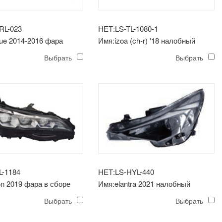
RL-023
НЕТ:LS-TL-1080-1
ue 2014-2016 фара
Имя:izoa (ch-r) '18 налобный
дная спрятанная
фонарь высокого класса
Выбрать
Выбрать
L-1184
НЕТ:LS-HYL-440
on 2019 фара в сборе
Имя:elantra 2021 налобный
фонарь средний легкий тип
Выбрать
Выбрать