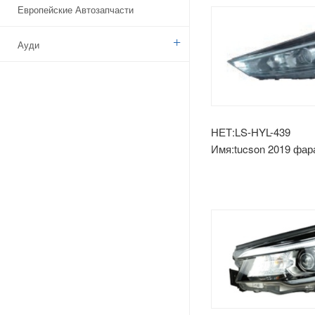
Европейские Автозапчасти
Ауди
Бенз
БМВ
НЕТ:LS-HYL-439
Имя:tucson 2019 фар
Ситроен
светодиодная
Дачия
Указ
Брод
Камаз