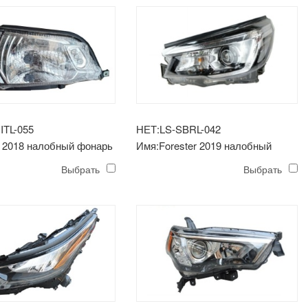
ITL-055
НЕТ:LS-SBRL-042
o 2018 налобный фонарь
Имя:Forester 2019 налобный
фонарь ((w / o led drl)
Выбрать
Выбрать
электрический