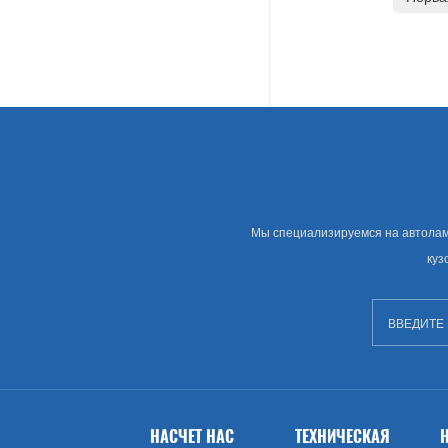
Land Rover
Американские Автозапчасти
Грамм
Chevrolet
Крайслера
Мы специализируемся на автолампе
куз
Сша Рынок Автозапчастей
Изворачиваться
GMC
Брод (США)
НАСЧЕТ НАС
ТЕХНИЧЕСКАЯ