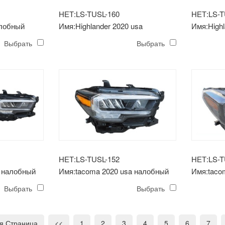
НЕТ:LS-TUSL-160
НЕТ:LS-T
алобный
Имя:Highlander 2020 usa
Имя:Highl
электрический
налобный фонарь (xle)
налобный
Выбрать
Выбрать
НЕТ:LS-TUSL-152
НЕТ:LS-T
a налобный
Имя:tacoma 2020 usa налобный
Имя:taco
фонарь (le)
фонарь
Выбрать
Выбрать
я Страница
<<
1
2
3
4
5
6
7