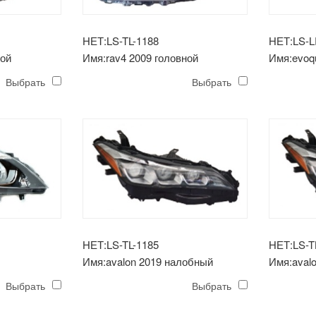
НЕТ:LS-TL-1188
НЕТ:LS-L
ной
Имя:rav4 2009 головной
Имя:evoq
одель
светильник европа модель
светодио
Выбрать
Выбрать
белый
НЕТ:LS-TL-1185
НЕТ:LS-T
Имя:avalon 2019 налобный
Имя:aval
фонарь в сборе
Выбрать
Выбрать