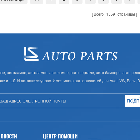
Всего
1559
страницы
, автолампе, автолампе, автолампе, авто зеркале, авто бампере, авто решет
ове и т. Д. И автоаксессуарах. Имея много автозапчастей для Audi, VW, Benz,
ПОДП
НОВОСТИ
ЦЕНТР ПОМОЩИ