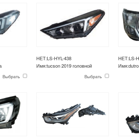
НЕТ:LS-HYL-438
НЕТ:LS-H
а
Имя:tucson 2019 головной
Имя:dutr
светильник usa type led
Выбрать
Выбрать