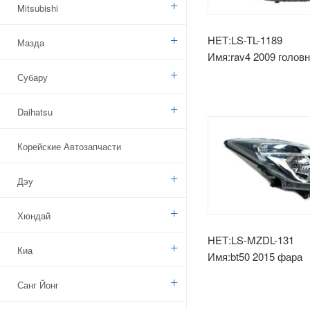
Mitsubishi
НЕТ:LS-TL-1189
Мазда
Имя:rav4 2009 голов
светильник европа м
Субару
черный
Daihatsu
Корейские Автозапчасти
Дэу
Хюндай
НЕТ:LS-MZDL-131
Киа
Имя:bt50 2015 фара
Санг Йонг