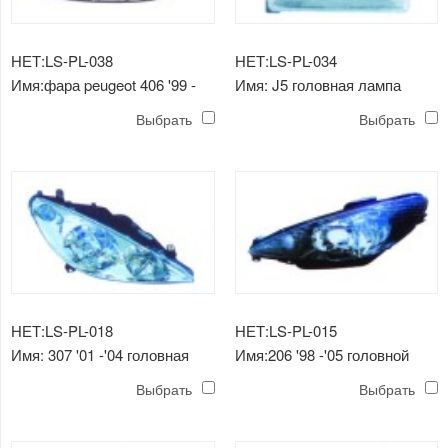
НЕТ:LS-PL-038
НЕТ:LS-PL-034
Имя:фара peugeot 406 '99 -
Имя: J5 головная лампа
'03
Выбрать
Выбрать
НЕТ:LS-PL-018
НЕТ:LS-PL-015
Имя: 307 '01 -'04 головная
Имя:206 '98 -'05 головной
лампа
свет (кристалл ， черный)
Выбрать
Выбрать