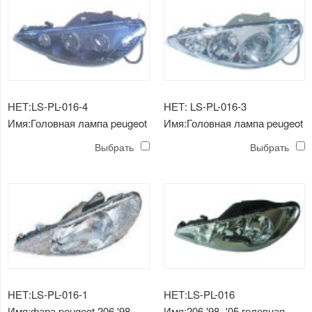
НЕТ:LS-PL-016-4
НЕТ: LS-PL-016-3
Имя:Головная лампа peugeot
Имя:Головная лампа peugeot
206 '98 (ободок кристалла)
206 '98 (кристальная оправа)
Выбрать
Выбрать
черный
белая
НЕТ:LS-PL-016-1
НЕТ:LS-PL-016
Имя:фара peugeot 206 '98
Имя:206 '98 -'05 головная