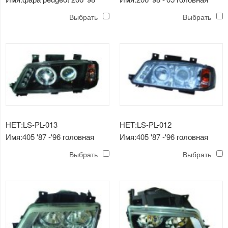
лампа (кристально белая)
Выбрать
Выбрать
НЕТ:LS-PL-013
НЕТ:LS-PL-012
Имя:405 '87 -'96 головная
Имя:405 '87 -'96 головная
лампа с угловой лампой
лампа с угловой лампой
Выбрать
Выбрать
(черная)
(белый светодиод)