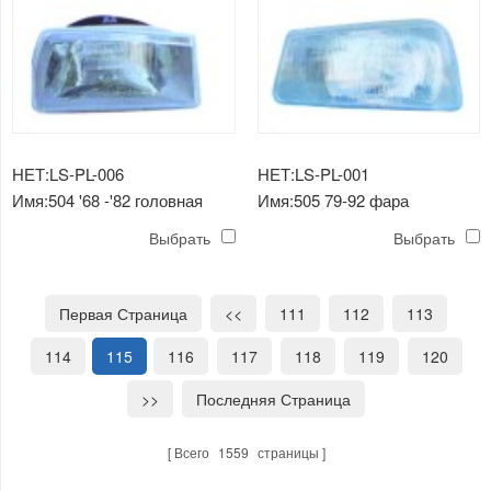
НЕТ:LS-PL-006
НЕТ:LS-PL-001
Имя:504 '68 -'82 головная
Имя:505 79-92 фара
лампа
Выбрать
Выбрать
Первая Страница
<<
111
112
113
114
115
116
117
118
119
120
>>
Последняя Страница
Всего
1559
страницы