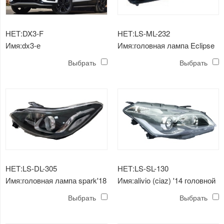
НЕТ:DX3-F
НЕТ:LS-ML-232
Имя:dx3-е
Имя:головная лампа Eclipse
Cross'18
Выбрать
Выбрать
НЕТ:LS-DL-305
НЕТ:LS-SL-130
Имя:головная лампа spark'18
Имя:alivio (ciaz) '14 головной
нг
светильник черный
Выбрать
Выбрать