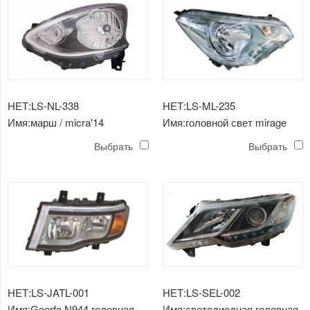
НЕТ:LS-NL-338
НЕТ:LS-ML-235
Имя:марш / micra'14
Имя:головной свет mirage
головная лампа
g4'16-'19
Выбрать
Выбрать
хромированная
НЕТ:LS-JATL-001
НЕТ:LS-SEL-002
Имя:Geerfa N944 головная
Имя:светодиодная головная