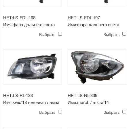
НЕТ:LS-FDL-198
НЕТ:LS-FDL-197
Имя:фара дальнего света
Имя:фара дальнего света
ranger'18
ranger'18
Выбрать
Выбрать
НЕТ:LS-RL-133
НЕТ:LS-NL-339
Имя:kwid'18 головная лампа
Имя:march / micra'14
головная лампа черная
Выбрать
Выбрать