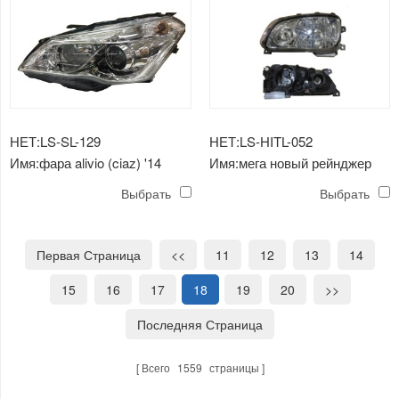
НЕТ:LS-SL-129
НЕТ:LS-HITL-052
Имя:фара alivio (ciaz) '14
Имя:мега новый рейнджер
белая
vilidus головная лампа
Выбрать
Выбрать
(спрятанная)
Первая Страница
<<
11
12
13
14
15
16
17
18
19
20
>>
Последняя Страница
Всего
1559
страницы