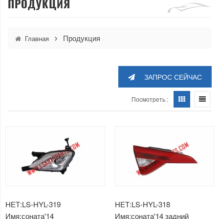
ПРОДУКЦИЯ
Продукция
Главная
ЗАПРОС СЕЙЧАС
Посмотреть :
НЕТ:LS-HYL-319
НЕТ:LS-HYL-318
Имя:соната'14
Имя:соната'14 задний