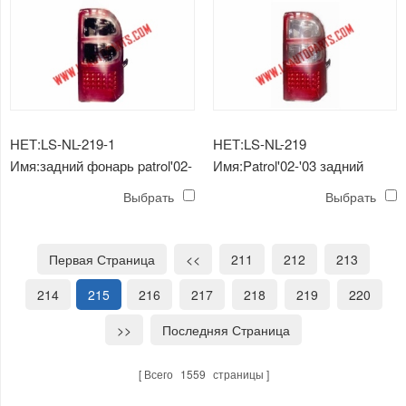
НЕТ:LS-NL-219-1
НЕТ:LS-NL-219
Имя:задний фонарь patrol'02-
Имя:Patrol'02-'03 задний
'03 светодиодный черный
фонарь светодиодный
Выбрать
Выбрать
Первая Страница
<<
211
212
213
214
215
216
217
218
219
220
>>
Последняя Страница
Всего
1559
страницы