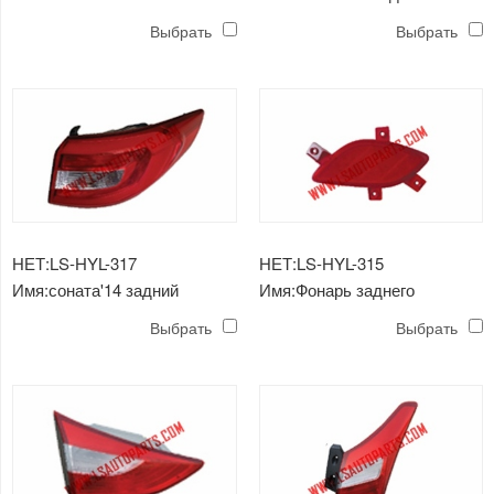
противотуманная фара
фонарь
Выбрать
Выбрать
НЕТ:LS-HYL-317
НЕТ:LS-HYL-315
Имя:соната'14 задний
Имя:Фонарь заднего
фонарь
бампера i30'12
Выбрать
Выбрать