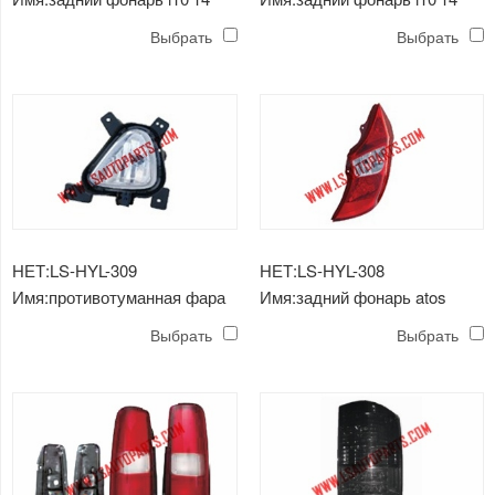
Выбрать
Выбрать
НЕТ:LS-HYL-309
НЕТ:LS-HYL-308
Имя:противотуманная фара
Имя:задний фонарь atos
atos eon'11
eon'11
Выбрать
Выбрать