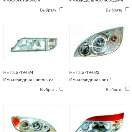
прожектор, передний свет /
свет // применимо к Чжунтун
Выбрать
Выбрать
применим к yutong 6700
НЕТ:LS-19-024
НЕТ:LS-19-023
Имя:передняя панель из
Имя:передний свет /
кристалла / применимо к
применимо к yutong
Выбрать
Выбрать
yutong 5790 и benz 6113