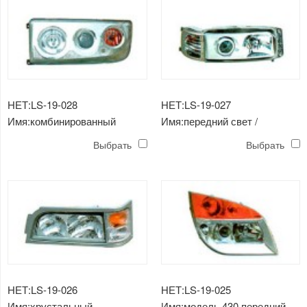
НЕТ:LS-19-028
НЕТ:LS-19-027
Имя:комбинированный
Имя:передний свет /
передний свет / применимый
применимо к сямэнь золотой
Выбрать
Выбрать
к benz 6840 、 6952k75 coach
дракон 6892
автобус с золотым драконом
6800
НЕТ:LS-19-026
НЕТ:LS-19-025
Имя:хрустальный
Имя:модель 430 передний