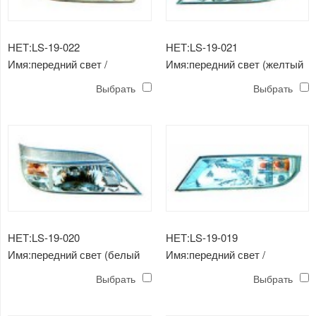
НЕТ:LS-19-022
НЕТ:LS-19-021
Имя:передний свет /
Имя:передний свет (желтый
применимый к золотому
лоб) / применимо к золотому
Выбрать
Выбрать
дракону
дракону ， yutong
НЕТ:LS-19-020
НЕТ:LS-19-019
Имя:передний свет (белый
Имя:передний свет /
лоб) / применимо к золотому
применимо к пиону ， ютонг
Выбрать
Выбрать
дракону ， yutong
， золотой дракон