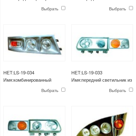
хрусталя, модель 2002 /
применимо к peony6602，
Выбрать
Выбрать
применимо к пионам
6790
НЕТ:LS-19-034
НЕТ:LS-19-033
Имя:комбинированный
Имя:передний светильник из
фронт / применимо к yutong
хрусталя / применимый в
Выбрать
Выбрать
xiamen золотой дракон ，
hefei hyundai coach6801