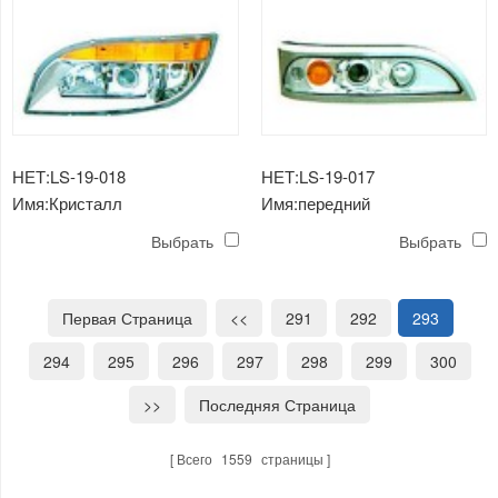
НЕТ:LS-19-018
НЕТ:LS-19-017
Имя:Кристалл
Имя:передний
комбинированный передний
комбинированный головной
Выбрать
Выбрать
свет (белый лоб, желтый
свет применимый для
лоб) / применимо к xiamen
xiamen золотой дракон
золотой дракон ， yaxing
6720，6120
Первая Страница
<<
291
292
293
benz
294
295
296
297
298
299
300
>>
Последняя Страница
Всего
1559
страницы