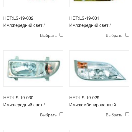
НЕТ:LS-19-032
НЕТ:LS-19-031
Имя:передний свет /
Имя:передний свет /
применимо к Сучжоу золотой
применимо к тренеру
Выбрать
Выбрать
дракон 6791 ， yutong 6739
Шаолинь
， xiamen золотой дракон ，
хэфэй хюндай
НЕТ:LS-19-030
НЕТ:LS-19-029
Имя:передний свет /
Имя:комбинированный
применимый к сямэньскому
передний свет / применимо к
Выбрать
Выбрать
золотому дракону 6800，
xiament золотой дракон 6742
6843