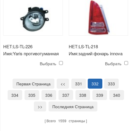
НЕТ:LS-TL-226
НЕТ:LS-TL-218
Имя:Yaris противотуманная
Имя:задний фонарь innova
фара (две коробки)
'04
Выбрать
Выбрать
Первая Страница
<<
331
332
333
334
335
336
337
338
339
340
>>
Последняя Страница
Всего
1559
страницы