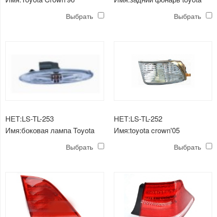
передний фонарь
crown'92 (3.0)
Выбрать
Выбрать
НЕТ:LS-TL-253
НЕТ:LS-TL-252
Имя:боковая лампа Toyota
Имя:toyota crown'05
Crown'05
противотуманная фара
Выбрать
Выбрать