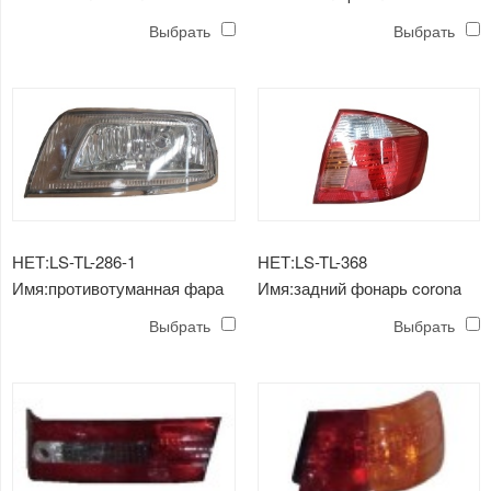
противотуманная фара
atz260 '08 - задний фонарь
Выбрать
Выбрать
(Bmc)
НЕТ:LS-TL-286-1
НЕТ:LS-TL-368
Имя:противотуманная фара
Имя:задний фонарь corona
corona premio'03
premio'03
Выбрать
Выбрать