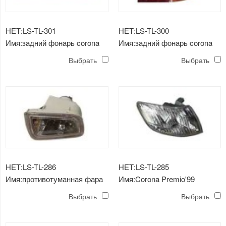
НЕТ:LS-TL-301
НЕТ:LS-TL-300
Имя:задний фонарь corona
Имя:задний фонарь corona
premio'99
premio'99
Выбрать
Выбрать
НЕТ:LS-TL-286
НЕТ:LS-TL-285
Имя:противотуманная фара
Имя:Corona Premio'99
corona premio'99
угловой светильник
Выбрать
Выбрать