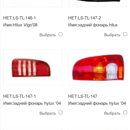
НЕТ:LS-TL-146-1
НЕТ:LS-TL-147-2
Имя:Hilux Vigo'08
Имя:задний фонарь hilux
противотуманная фара с
vigo'05 (серый)
Выбрать
Выбрать
проводом
НЕТ:LS-TL-147-1
НЕТ:LS-TL-147
Имя:задний фонарь hylux '04
Имя:задний фонарь hylux '04
/ vigo
/ vigo
Выбрать
Выбрать