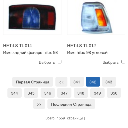
НЕТ:LS-TL-014
НЕТ:LS-TL-012
Имя:задний фонарь hilux 98
Имя:hilux 98 угловой
светильник (хромированный)
Выбрать
Выбрать
Первая Страница
<<
341
342
343
344
345
346
347
348
349
350
>>
Последняя Страница
Всего
1559
страницы