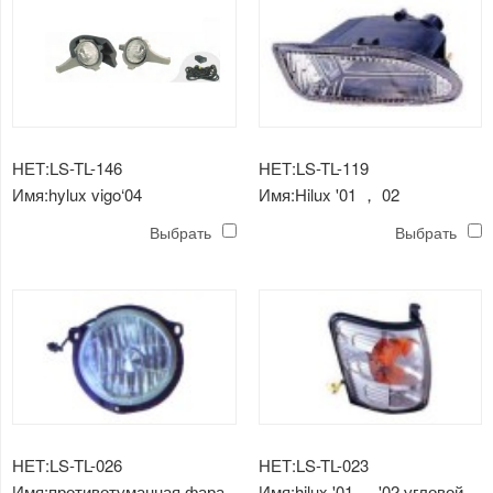
НЕТ:LS-TL-146
НЕТ:LS-TL-119
Имя:hylux vigo‘04
Имя:Hilux '01 ， 02
противотуманная фара
противотуманная фара
Выбрать
Выбрать
НЕТ:LS-TL-026
НЕТ:LS-TL-023
Имя:противотуманная фара
Имя:hilux '01 ， '02 угловой