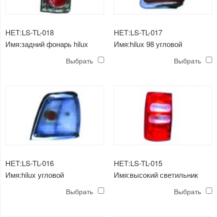
НЕТ:LS-TL-018
НЕТ:LS-TL-017
Имя:задний фонарь hilux
Имя:hilux 98 угловой
(всего)
светильник (желтый)
Выбрать
Выбрать
НЕТ:LS-TL-016
НЕТ:LS-TL-015
Имя:hilux угловой
Имя:высокий светильник
светильник (новый)
hilux 98
Выбрать
Выбрать