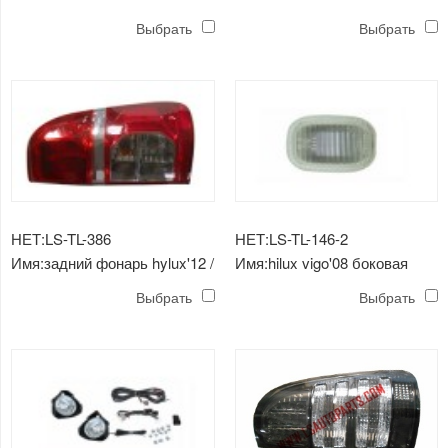
конер лампа
передний фонарь
Выбрать
Выбрать
НЕТ:LS-TL-386
НЕТ:LS-TL-146-2
Имя:задний фонарь hylux'12 /
Имя:hilux vigo'08 боковая
vigo
лампа
Выбрать
Выбрать