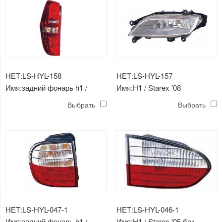
НЕТ:LS-HYL-158
НЕТ:LS-HYL-157
Имя:задний фонарь h1 /
Имя:H1 / Starex '08
starex '08
противотуманная фара
Выбрать
Выбрать
НЕТ:LS-HYL-047-1
НЕТ:LS-HYL-046-1
Имя:задний фонарь h1 /
Имя:H1 / Stares '05 бак