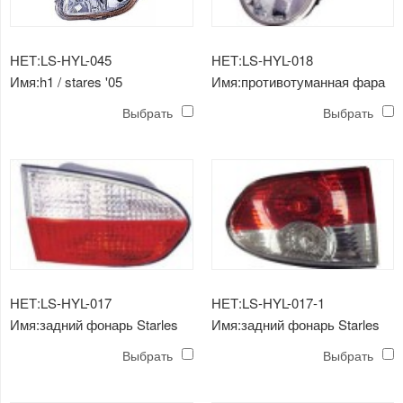
НЕТ:LS-HYL-045
НЕТ:LS-HYL-018
Имя:h1 / stares '05
Имя:противотуманная фара
противотуманная фара
Starles
Выбрать
Выбрать
НЕТ:LS-HYL-017
НЕТ:LS-HYL-017-1
Имя:задний фонарь Starles
Имя:задний фонарь Starles
(внутренняя сторона)
(внутренняя сторона)
Выбрать
Выбрать
кристалл