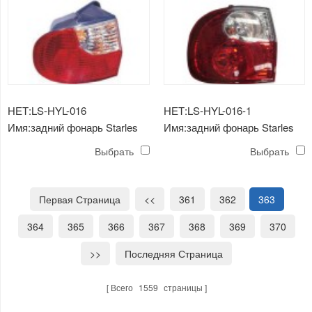
НЕТ:LS-HYL-016
НЕТ:LS-HYL-016-1
Имя:задний фонарь Starles
Имя:задний фонарь Starles
(внешняя сторона)
(внешняя сторона) кристалл
Выбрать
Выбрать
Первая Страница
<<
361
362
363
364
365
366
367
368
369
370
>>
Последняя Страница
Всего
1559
страницы