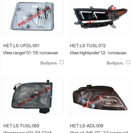
НЕТ:LS-UFDL-001
НЕТ:LS-TUSL-072
Имя:ranger'01-'05 головная
Имя:highlander'12- головная
лампа хромированная /
лампа светодиодная h1 / h1 /
Выбрать
Выбрать
прозрачная линза hb5 / 3157a
wy21w / led
НЕТ:LS-TUSL-069
НЕТ:LS-ADL-008
Имя:tacoma'01-'04 США
Имя:a4 (b8) '07 -'12 головной