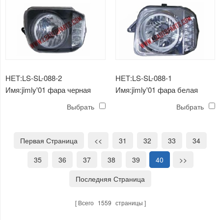
НЕТ:LS-SL-088-2
НЕТ:LS-SL-088-1
Имя:jimly'01 фара черная
Имя:jimly'01 фара белая
светодиодная
светодиодная
Выбрать
Выбрать
Первая Страница
<<
31
32
33
34
35
36
37
38
39
40
>>
Последняя Страница
Всего
1559
страницы