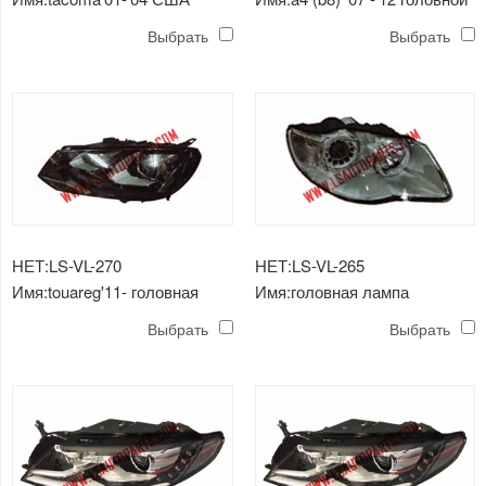
хромированные / прозрачные
свет
Выбрать
Выбрать
фары h4
НЕТ:LS-VL-270
НЕТ:LS-VL-265
Имя:touareg'11- головная
Имя:головная лампа
лампа
touareg'07-'10
Выбрать
Выбрать