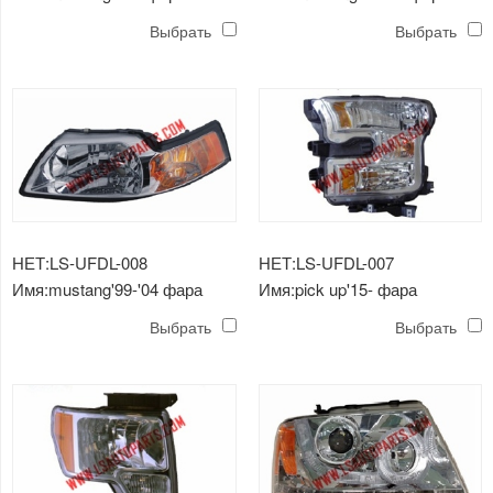
хромированная / отражатель
хромированная / янтарная
Выбрать
Выбрать
янтаря h13 / 3157a
отражатель h13
НЕТ:LS-UFDL-008
НЕТ:LS-UFDL-007
Имя:mustang'99-'04 фара
Имя:pick up'15- фара
хромированная / янтарная
хромированная / отражатель
Выбрать
Выбрать
отражатель hb5 / 3157a
янтаря h11 / hb3 / 7444 / w5w