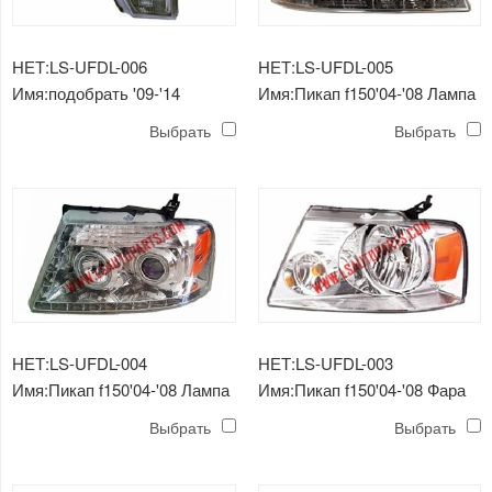
НЕТ:LS-UFDL-006
НЕТ:LS-UFDL-005
Имя:подобрать '09-'14
Имя:Пикап f150'04-'08 Лампа
хромированный налобный
для проектора h3 / h1 / led /
Выбрать
Выбрать
фонарь / отражатель янтаря
led
/ h13 / 3157a / w5w
НЕТ:LS-UFDL-004
НЕТ:LS-UFDL-003
Имя:Пикап f150'04-'08 Лампа
Имя:Пикап f150'04-'08 Фара
для проектора h3 / h1 / 3157a
ближнего света / янтарный
Выбрать
Выбрать
/ led
отражатель / прозрачная
линза h13 / 3157a / w5w