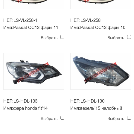
НЕТ:LS-VL-258-1
НЕТ:LS-VL-258
Имя:Passat CC13 фары 11
Имя:Passat CC13 фары 10
линейный светодиод
линейный светодиод
Выбрать
Выбрать
НЕТ:LS-HDL-133
НЕТ:LS-HDL-130
Имя:фара honda fit'14
Имя:везель'15 налобный
фонарь
Выбрать
Выбрать