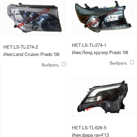
НЕТ:LS-TL-274-1
НЕТ:LS-TL-274-2
Имя:Ленд крузер Prado '08
Имя:Land Cruiser Prado '08
FJ200 головной светильник
FJ200 светодиодный фонарь
Выбрать
Выбрать
черный
НЕТ:LS-TL-626-5
Имя:фара rav4'13