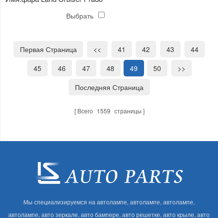
'00 светодиодная
Выбрать
Первая Страница
<<
41
42
43
44
45
46
47
48
49
50
>>
Последняя Страница
Всего
1559
страницы
Мы специализируемся на автолампе, автолампе, автолампе,
автолампе, авто зеркале, авто бампере, авто решетке, авто крыле, авто