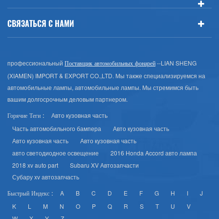
СВЯЗАТЬСЯ С НАМИ
профессиональный
--LIAN SHENG
Поставщик автомобильных фонарей
(XIAMEN) IMPORT & EXPORT CO.,LTD. Мы также специализируемся на
автомобильные лампы, автомобильные лампы. Мы стремимся быть
вашим долгосрочным деловым партнером.
Авто кузовная часть
Горячие Теги :
Часть автомобильного бампера
Авто кузовная часть
Авто кузовная часть
Авто кузовная часть
авто светодиодное освещение
2016 Honda Accord авто лампа
2018 xv auto part
Subaru XV Автозапчасти
Субару xv автозапчасть
A
B
C
D
E
F
G
H
I
J
Быстрый Индекс :
K
L
M
N
O
P
Q
R
S
T
U
V
W
X
Y
Z