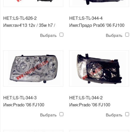
НЕТ:LS-TL-626-2
НЕТ:LS-TL-344-4
Имя:rav4'13 12v / 35w h7 /
Имя:Прадо Pra06 '06 FJ100
d2h головная лампа
светодиодный черный
Выбрать
Выбрать
спрятала 1
НЕТ:LS-TL-344-3
НЕТ:LS-TL-344-2
Имя:Prado '06 FJ100
Имя:Prado '06 FJ100
светодиодный фонарь
головной светильник черный
Выбрать
Выбрать