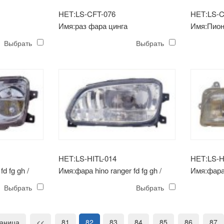
НЕТ:LS-CFT-076
НЕТ:LS-C
Имя:раз фара цинга
Имя:Пион
(хрустальная)
Выбрать
Выбрать
НЕТ:LS-HITL-014
НЕТ:LS-H
d fg gh /
Имя:фара hino ranger fd fg gh /
Имя:фара 
mega '03
Выбрать
Выбрать
раница
<<
81
82
83
84
85
86
87