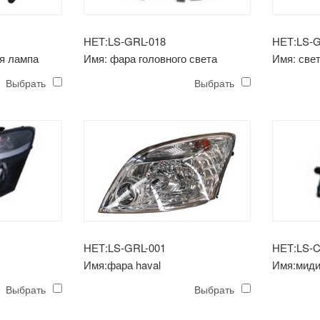
НЕТ:LS-GRL-018
НЕТ:LS-G
ая лампа
Имя: фара головного света
Имя: све
(ручная / электрическая)
Выбрать
Выбрать
НЕТ:LS-GRL-001
НЕТ:LS-
Имя:фара haval
Имя:миди
Выбрать
Выбрать