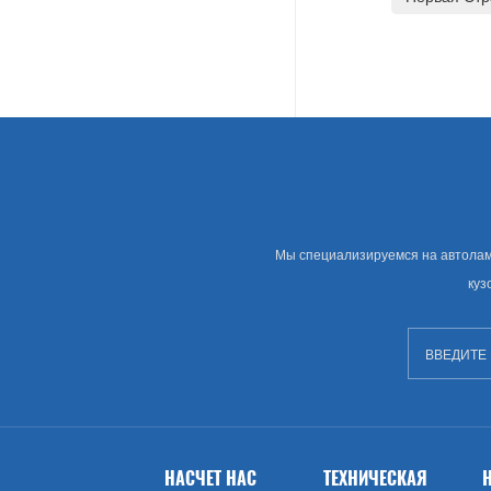
Land Rover
Американские Автозапчасти
Грамм
Chevrolet
Крайслера
Мы специализируемся на автолампе
куз
Сша Рынок Автозапчастей
Изворачиваться
GMC
Брод (США)
НАСЧЕТ НАС
ТЕХНИЧЕСКАЯ