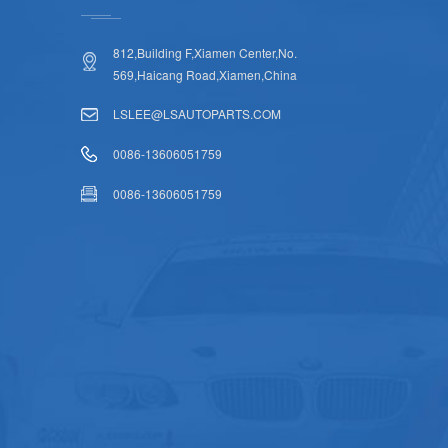
812,Building F,Xiamen Center,No.
569,Haicang Road,Xiamen,China
LSLEE@LSAUTOPARTS.COM
0086-13606051759
0086-13606051759