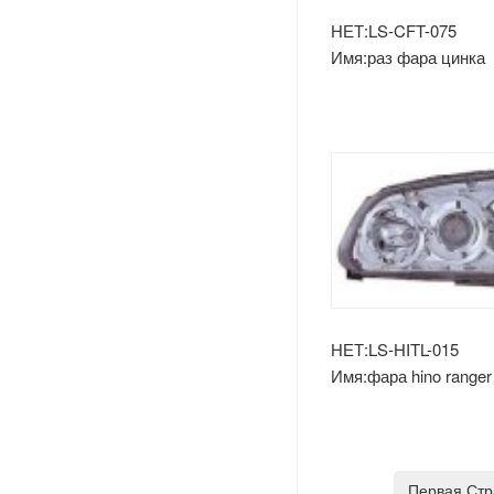
Лады
НЕТ:LS-CFT-075
Имя:раз фара цинка
Opel
Peugeot
Шкода
Рулевое Колесо
Renault
Volvo
НЕТ:LS-HITL-015
Имя:фара hino ranger f
mega '03
Оч.сл.
IKCO
Первая Ст