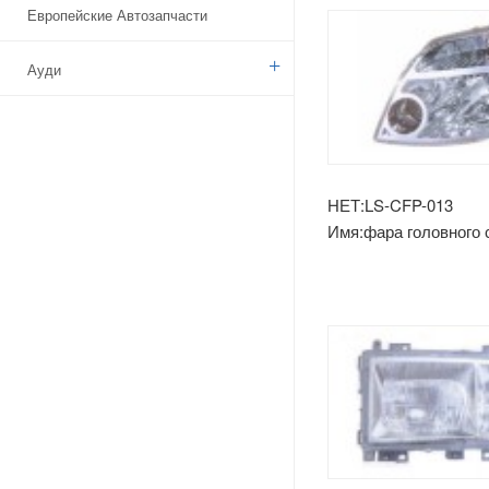
Европейские Автозапчасти
Ауди
Бенз
БМВ
НЕТ:LS-CFP-013
Имя:фара головного с
Ситроен
Дачия
Указ
Брод
Камаз