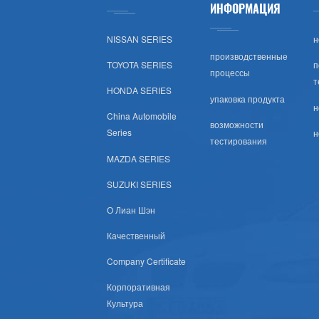
ИНФОРМАЦИЯ
Тойота (США)
NISSAN SERIES
н
Хонда (США)
производственные
TOYOTA SERIES
п
процессы
т
Nissan (США)
HONDA SERIES
упаковка продукта
н
China Automobile
Шевроле (США)
возможности
Series
н
тестирования
Субару (США)
MAZDA SERIES
SUZUKI SERIES
Мазда (США)
О Лиан Шэн
Мицубиси (США)
Качественный
Company Certificate
Хюндай (США)
Корпоративная
Крайслер Сша
Культура