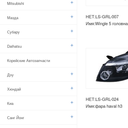
Mitsubishi
НЕТ:LS-GRL-007
Мазда
Имя:Wingle 5 головн
Субару
Daihatsu
Корейские Автозапчасти
Дэу
Хюндай
НЕТ:LS-GRL-024
Киа
Имя:фара haval h3
Санг Йонг