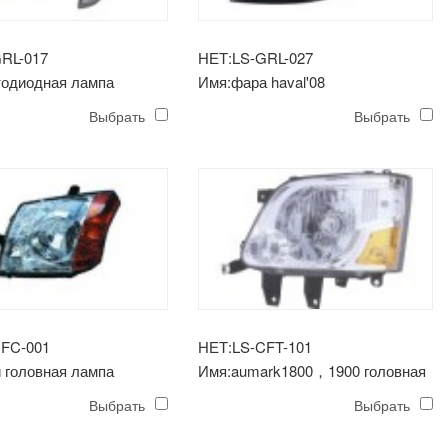
RL-017
НЕТ:LS-GRL-027
тодиодная лампа
Имя:фара haval'08
Выбрать
Выбрать
CFC-001
НЕТ:LS-CFT-101
 головная лампа
Имя:aumark1800，1900 головная
лампа
Выбрать
Выбрать