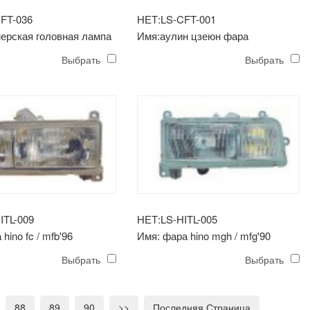
FT-036
НЕТ:LS-CFT-001
ерская головная лампа
Имя:аулин цзеюн фара
Выбрать
Выбрать
ITL-009
НЕТ:LS-HITL-005
hino fc / mfb'96
Имя: фара hino mgh / mfg'90
Выбрать
Выбрать
88
89
90
>>
Последняя Страница