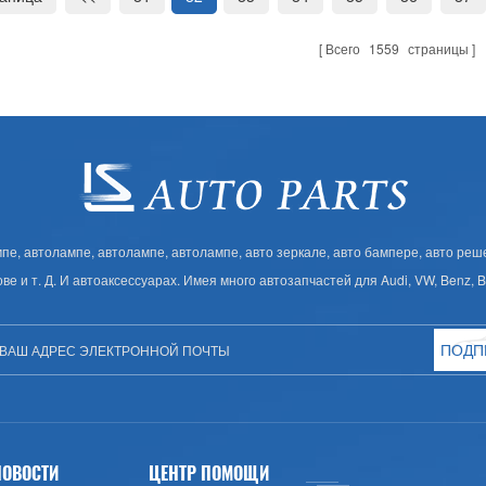
Всего
1559
страницы
, автолампе, автолампе, автолампе, авто зеркале, авто бампере, авто решет
ове и т. Д. И автоаксессуарах. Имея много автозапчастей для Audi, VW, Benz,
ПОДП
НОВОСТИ
ЦЕНТР ПОМОЩИ