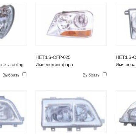
НЕТ:LS-CFP-025
НЕТ:LS-C
вета aoling
Имя:люлинг фара
Имя:нова
Выбрать
Выбрать