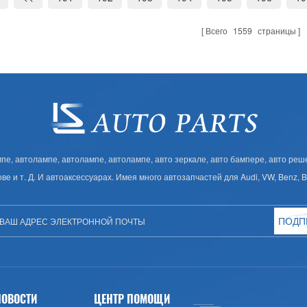
Всего
1559
страницы
, автолампе, автолампе, автолампе, авто зеркале, авто бампере, авто решет
ове и т. Д. И автоаксессуарах. Имея много автозапчастей для Audi, VW, Benz,
ПОДП
НОВОСТИ
ЦЕНТР ПОМОЩИ