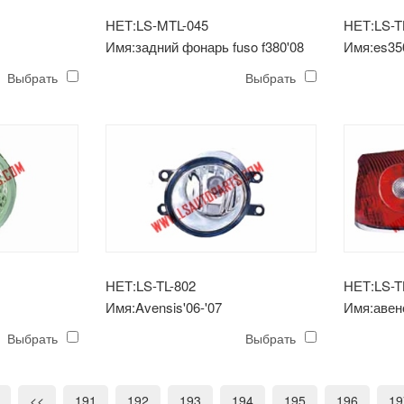
НЕТ:LS-MTL-045
НЕТ:LS-T
Имя:задний фонарь fuso f380'08
Имя:es350
ра
противот
Выбрать
Выбрать
НЕТ:LS-TL-802
НЕТ:LS-T
Имя:Avensis'06-'07
Имя:авенс
ра модель
противотуманная фара
фонарь с
Выбрать
Выбрать
<<
191
192
193
194
195
196
19