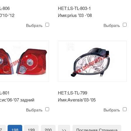
L-806
НЕТ:LS-TL-803-1
'10-'12
Имя:prius '03 -'08
уманная фара
противотуманная фара
Выбрать
Выбрать
L-801
НЕТ:LS-TL-799
ис'06-'07 задний
Имя:Avensis'03-'05
едан
противотуманная фара
Выбрать
Выбрать
7
198
199
200
>>
Последняя Страница