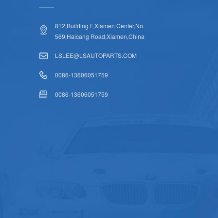
812,Building F,Xiamen Center,No.
569,Haicang Road,Xiamen,China
LSLEE@LSAUTOPARTS.COM
0086-13606051759
0086-13606051759