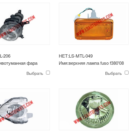
L-206
НЕТ:LS-MTL-049
ивотуманная фара
Имя:верхняя лампа fuso f380'08
Выбрать
Выбрать