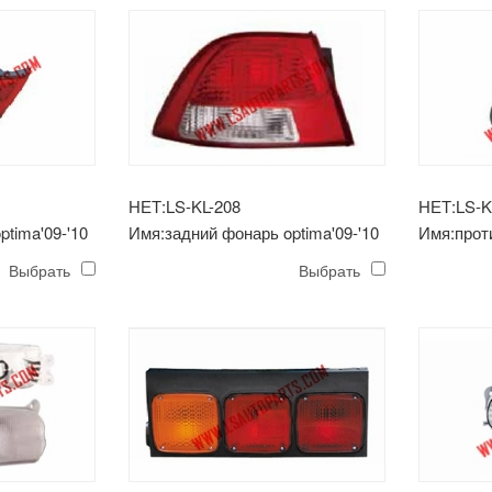
НЕТ:LS-KL-208
НЕТ:LS-K
tima'09-'10
Имя:задний фонарь optima'09-'10
Имя:прот
optima'06
Выбрать
Выбрать