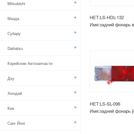
Mitsubishi
НЕТ:LS-HDL-132
Мазда
Имя:задний фонарь 
Субару
Daihatsu
Корейские Автозапчасти
Дэу
Хюндай
НЕТ:LS-SL-096
Киа
Имя:задний фонарь ji
Санг Йонг