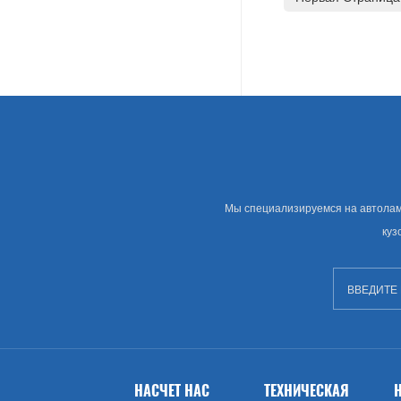
Land Rover
Американские Автозапчасти
Грамм
Chevrolet
Крайслера
Мы специализируемся на автолампе
куз
Сша Рынок Автозапчастей
Изворачиваться
GMC
Брод (США)
НАСЧЕТ НАС
ТЕХНИЧЕСКАЯ