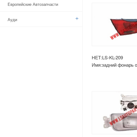
Европейские Автозапчасти
Ауди
Бенз
БМВ
НЕТ:LS-KL-209
Имя:задний фонарь op
Ситроен
Дачия
Указ
Брод
Камаз