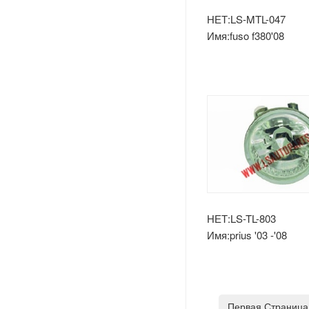
Лады
НЕТ:LS-MTL-047
Имя:fuso f380'08
Opel
противотуманная фа
Peugeot
Шкода
Рулевое Колесо
Renault
Volvo
НЕТ:LS-TL-803
Имя:prius '03 -'08
противотуманная фа
Оч.сл.
США
IKCO
Первая Страница