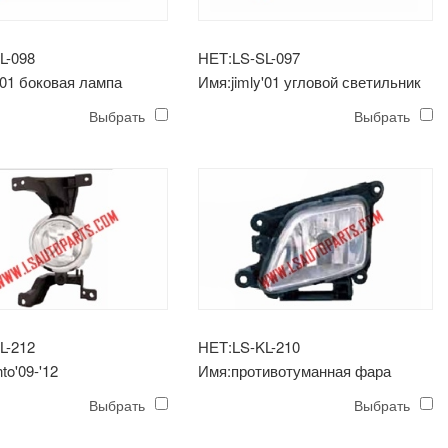
L-098
НЕТ:LS-SL-097
'01 боковая лампа
Имя:jimly'01 угловой светильник
Выбрать
Выбрать
L-212
НЕТ:LS-KL-210
to'09-'12
Имя:противотуманная фара
уманная фара
optima'09-'10
Выбрать
Выбрать