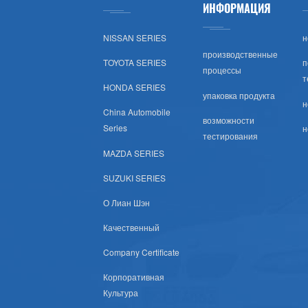
ИНФОРМАЦИЯ
Тойота (США)
NISSAN SERIES
н
Хонда (США)
производственные
TOYOTA SERIES
п
процессы
т
Nissan (США)
HONDA SERIES
упаковка продукта
н
China Automobile
Шевроле (США)
возможности
Series
н
тестирования
Субару (США)
MAZDA SERIES
SUZUKI SERIES
Мазда (США)
О Лиан Шэн
Мицубиси (США)
Качественный
Company Certificate
Хюндай (США)
Корпоративная
Крайслер Сша
Культура