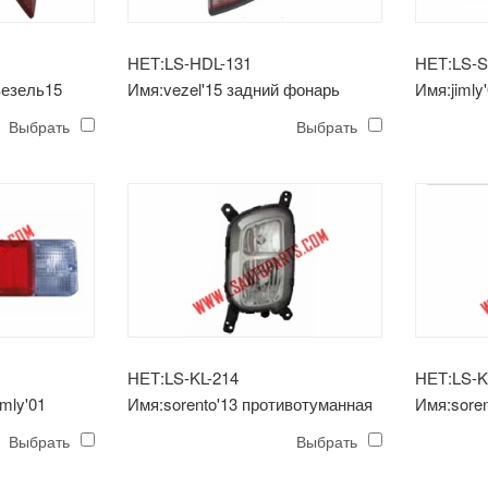
НЕТ:LS-HDL-131
НЕТ:LS-S
везель15
Имя:vezel'15 задний фонарь
Имя:jimly
(светодиодный)
Выбрать
Выбрать
НЕТ:LS-KL-214
НЕТ:LS-K
mly'01
Имя:sorento'13 противотуманная
Имя:soren
фара
противот
Выбрать
Выбрать